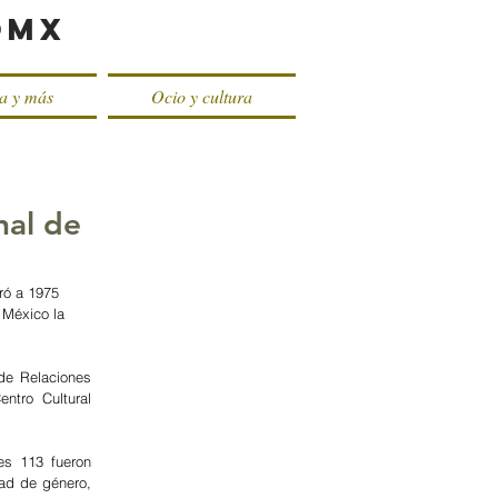
oMX
ca y más
Ocio y cultura
nal de
ró a 1975 
 México la 
de Relaciones 
tro Cultural 
es 113 fueron 
dad de género, 