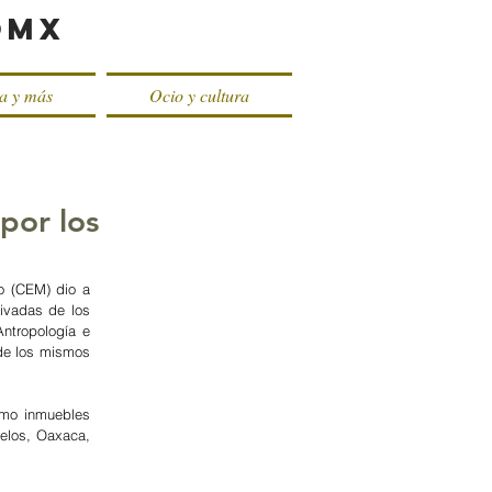
oMX
ca y más
Ocio y cultura
por los
 (CEM) dio a 
vadas de los 
ntropología e 
 de los mismos 
mo inmuebles 
elos, Oaxaca, 