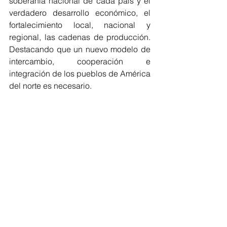
soberanía nacional de cada país y el 
verdadero desarrollo económico, el 
fortalecimiento local, nacional y 
regional, las cadenas de producción. 
Destacando que un nuevo modelo de 
intercambio, cooperación e 
integración de los pueblos de América 
del norte es necesario.
En el tema laboral exigieron que se 
respete el texto del artículo 12 de la 
Constitución mexicana, así como su 
solidaridad con los sindicatos del 
sector público en los Estados Unidos 
ante su problemática de erradicar 
cuotas sindicales y cuotas de 
convenios colectivos.