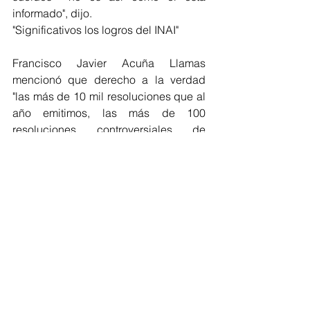
informado", dijo.
"Significativos los logros del INAI"
Francisco Javier Acuña Llamas 
mencionó que derecho a la verdad 
"las más de 10 mil resoluciones que al 
año emitimos, las más de 100 
resoluciones controversiales de 
alcance no solo nacionales, sino de 
análisis internacional por sus 
alcances, hablan de una tenacidad 
del colegiado que ha sido 
perseverante en la pluralidad y en los 
momentos más graves de más 
importancia hemos estado unidos en 
determinar con valentía lo que nos 
toca hacer".