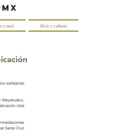
oMX
ca y más
Ocio y cultura
icación
alco señalando 
z Meyehualco, 
icación total 
inmediaciones 
al Santa Cruz 