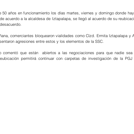
de 50 años en funcionamiento los días martes, viernes y domingo donde ha
 de acuerdo a la alcaldesa de Iztapalapa, se llegó al acuerdo de su reubicac
 desacuerdo.
ñana, comerciantes bloquearon vialidades como Clzd. Ermita Iztapalapa y A
entaron agresiones entre estos y los elementos de la SSC.
o comentó que están  abiertos a las negociaciones para que nadie sea a
ubicación permitirá continuar con carpetas de investigación de la PGJ 