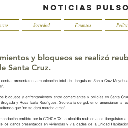
Noticias Puls
nicio
Sociedad
Finanzas
Políti
mientos y bloqueos se realizó reub
de Santa Cruz.
o central presentaron la reubicación total del tianguis de Santa Cruz Meyehu
s".
os bloqueos y enfrentamientos entre comerciantes y policías en Santa Cru
a Brugada y Rosa Icela Rodríguez, Secretaria de gobierno, anunciaron la reub
esaltando que "no se dará marcha atrás".
mendación emitida por la CDHCMDX, la alcaldía reubico a los tianguistas a 
te los daños presentados en viviendas y vialidades de la Unidad Habitacion