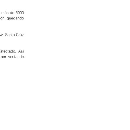
y más de 5000 
ión, quedando 
v. Santa Cruz 
fectado. Así 
por venta de 