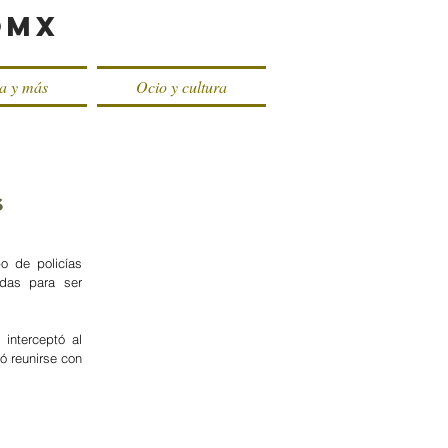
oMX
ca y más
Ocio y cultura
s
 de policías 
das para ser 
nterceptó al 
ó reunirse con 