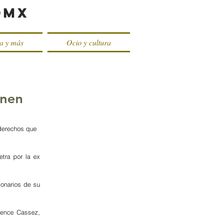
oMX
ca y más
Ocio y cultura
enen
 derechos que 
tra por la ex 
onarios de su 
ence Cassez, 