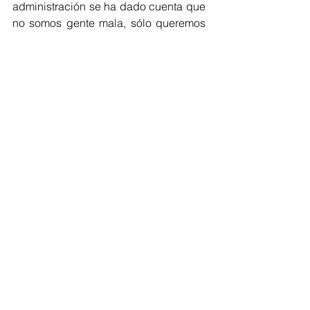
administración se ha dado cuenta que 
no somos gente mala, sólo queremos 
que se nos deje trabajar y ganarnos el 
sustento diario".