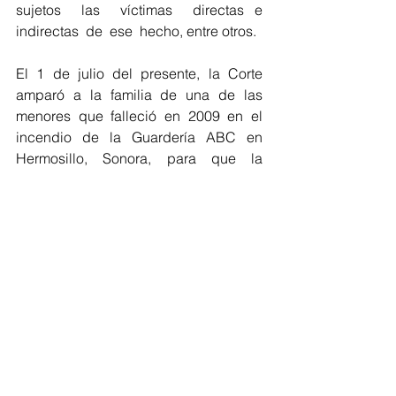
sujetos  las  víctimas  directas e  
indirectas  de  ese  hecho, entre otros.
El 1 de julio del presente, la Corte 
amparó a la familia de una de las 
menores que falleció en 2009 en el 
incendio de la Guardería ABC en 
Hermosillo, Sonora, para que la 
Comisión Ejecutiva de Atención a 
Víctimas (CEAV) le pague 10 millones 
de pesos.