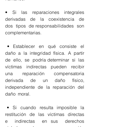
•  Si  las  reparaciones  integrales  
derivadas  de  la  coexistencia  de  
dos  tipos  de responsabilidades  son  
complementarias.
 •  Establecer  en  qué  consiste  el  
daño  a  la  integridad  física.  A  partir  
de  ello,  se  podría determinar  si  las 
víctimas  indirectas  pueden  recibir  
una  reparación  compensatoria 
derivada  de  un  daño  físico,  
independiente  de  la  reparación  del  
daño  moral.
 •  Si  cuando  resulta  imposible  la  
restitución  de  las  víctimas  directas  
e  indirectas  en sus  derechos  