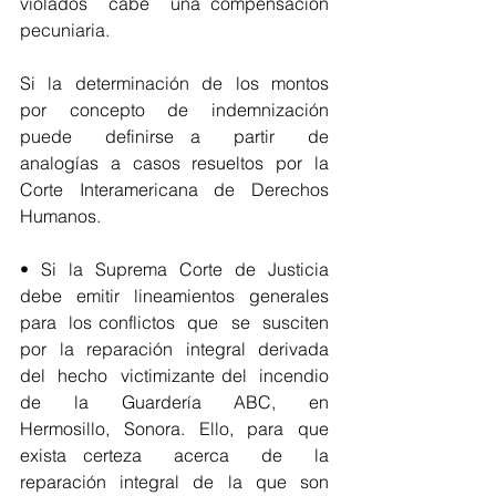
violados  cabe  una compensación  
pecuniaria. 
Si  la  determinación  de  los  montos  
por  concepto  de  indemnización  
puede  definirse a  partir  de  
analogías  a  casos  resueltos  por  la  
Corte  Interamericana  de  Derechos 
Humanos. 
•  Si  la  Suprema  Corte  de  Justicia  
debe  emitir  lineamientos  generales  
para  los conflictos  que  se  susciten  
por  la  reparación  integral  derivada  
del  hecho  victimizante del  incendio  
de  la  Guardería  ABC,  en  
Hermosillo,  Sonora.  Ello,  para  que  
exista certeza  acerca  de  la  
reparación  integral  de  la  que  son  