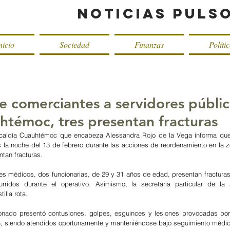
Noticias Puls
nicio
Sociedad
Finanzas
Políti
e comerciantes a servidores públic
uhtémoc, tres presentan fracturas
lcaldía Cuauhtémoc que encabeza Alessandra Rojo de la Vega informa que,
s la noche del 13 de febrero durante las acciones de reordenamiento en la z
tan fracturas.
es médicos, dos funcionarias, de 29 y 31 años de edad, presentan fracturas
rridos durante el operativo. Asimismo, la secretaria particular de la a
illa rota.
sionado presentó contusiones, golpes, esguinces y lesiones provocadas po
ón, siendo atendidos oportunamente y manteniéndose bajo seguimiento médic