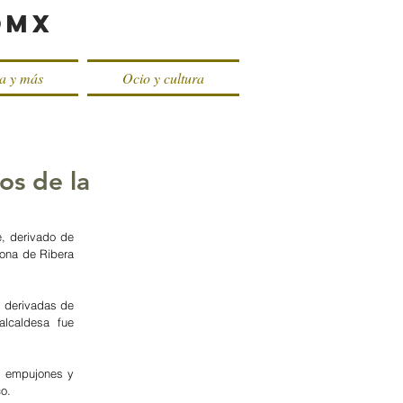
oMX
ca y más
Ocio y cultura
os de la
 derivado de 
ona de Ribera 
 derivadas de 
lcaldesa fue 
r empujones y 
o.