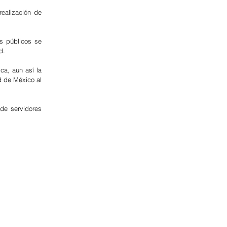
ealización de 
 públicos se 
d.
a, aun así la 
 de México al 
de servidores 