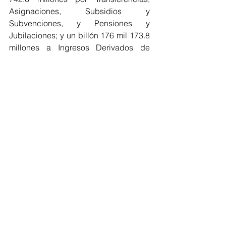
Asignaciones, Subsidios y 
Subvenciones, y Pensiones y 
Jubilaciones; y un billón 176 mil 173.8 
millones a Ingresos Derivados de 
Financiamientos. La estimación de la 
recaudación federal participable será 
por un monto de cuatro billones 443 
mil 267.6 millones.