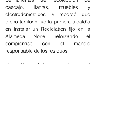
cascajo, llantas, muebles y 
electrodomésticos, y recordó que 
dicho territorio fue la primera alcaldía 
en instalar un Reciclatrón fijo en la 
Alameda Norte, reforzando el 
compromiso con el manejo 
responsable de los residuos.
Hugo Alonso Ortiz, secretario general 
del Sindicato Único de Trabajadores 
de la Ciudad de México, confirmó que 
el personal de limpia ya cuenta con la 
capacitación necesaria y destacó que 
la adquisición de nuevos vehículos 
fortalecerá el servicio, al tratarse de 
una herramienta indispensable para el 
traslado seguro y eficiente de los 
desechos.