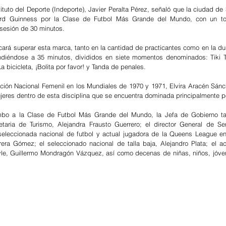
tituto del Deporte (Indeporte), Javier Peralta Pérez, señaló que la ciudad de 
rd Guinness por la Clase de Futbol Más Grande del Mundo, con un tot
 sesión de 30 minutos.
rá superar esta marca, tanto en la cantidad de practicantes como en la dur
endiéndose a 35 minutos, divididos en siete momentos denominados: Tiki Ta
a bicicleta, ¡Bolita por favor! y Tanda de penales.
ción Nacional Femenil en los Mundiales de 1970 y 1971, Elvira Aracén Sánche
ujeres dentro de esta disciplina que se encuentra dominada principalmente 
bo a la Clase de Futbol Más Grande del Mundo, la Jefa de Gobierno ta
aria de Turismo, Alejandra Frausto Guerrero; el director General de Ser
eleccionada nacional de futbol y actual jugadora de la Queens League en
era Gómez; el seleccionado nacional de talla baja, Alejandro Plata; el a
yle, Guillermo Mondragón Vázquez, así como decenas de niñas, niños, jóven