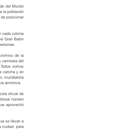
nde del Mundo 
a la población 
de posicionar 
n cada colonia 
el Gran Balón 
personas.
romiso de la 
 camiseta del 
 Todos somos 
a cancha y en 
, mundialista 
cia armónica.
a oficial de 
dorsal número 
que aprovechó 
ue se llevan a 
 ciudad, para 