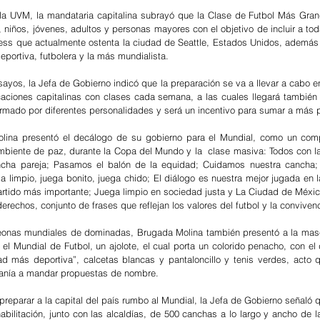
la UVM, la mandataria capitalina subrayó que la Clase de Futbol Más Gra
 niños, jóvenes, adultos y personas mayores con el objetivo de incluir a tod
ess que actualmente ostenta la ciudad de Seattle, Estados Unidos, además 
eportiva, futbolera y la más mundialista.
nsayos, la Jefa de Gobierno indicó que la preparación se va a llevar a cabo e
aciones capitalinas con clases cada semana, a las cuales llegará también 
 firmado por diferentes personalidades y será un incentivo para sumar a más 
lina presentó el decálogo de su gobierno para el Mundial, como un comp
mbiente de paz, durante la Copa del Mundo y la  clase masiva: Todos con la
cha pareja; Pasamos el balón de la equidad; Cuidamos nuestra cancha;
a limpio, juega bonito, juega chido; El diálogo es nuestra mejor jugada en l
partido más importante; Juega limpio en sociedad justa y La Ciudad de México
erechos, conjunto de frases que reflejan los valores del futbol y la conviven
as mundiales de dominadas, Brugada Molina también presentó a la mascot
el Mundial de Futbol, un ajolote, el cual porta un colorido penacho, con el 
ad más deportiva”, calcetas blancas y pantaloncillo y tenis verdes, acto 
danía a mandar propuestas de nombre.
preparar a la capital del país rumbo al Mundial, la Jefa de Gobierno señaló q
bilitación, junto con las alcaldías, de 500 canchas a lo largo y ancho de la