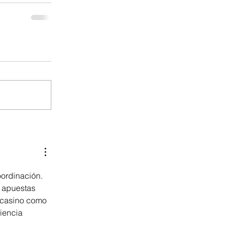
oordinación. 
 apuestas 
e casino como 
iencia 