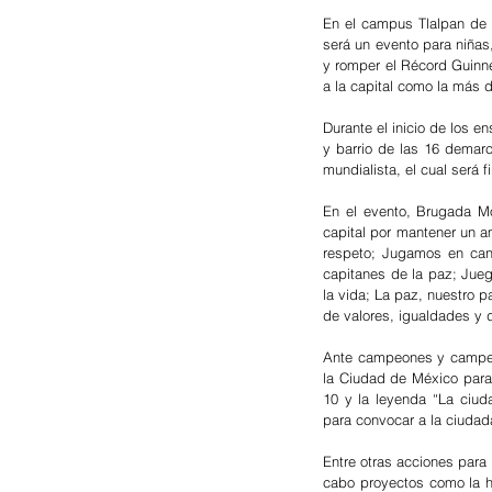
En el campus Tlalpan de 
será un evento para niñas,
y romper el Récord Guinn
a la capital como la más d
Durante el inicio de los e
y barrio de las 16 demarc
mundialista, el cual será
En el evento, Brugada Mo
capital por mantener un a
respeto; Jugamos en can
capitanes de la paz; Jueg
la vida; La paz, nuestro 
de valores, igualdades y d
Ante campeones y campeon
la Ciudad de México para 
10 y la leyenda “La ciud
para convocar a la ciuda
Entre otras acciones para 
cabo proyectos como la ha