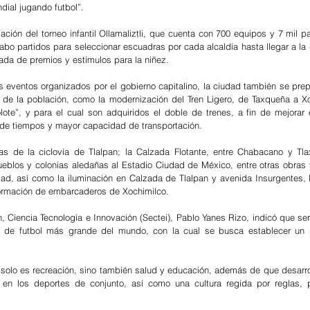
dial jugando futbol”.
ción del torneo infantil Ollamaliztli, que cuenta con 700 equipos y 7 mil par
abo partidos para seleccionar escuadras por cada alcaldía hasta llegar a la g
da de premios y estímulos para la niñez.
s eventos organizados por el gobierno capitalino, la ciudad también se prep
 de la población, como la modernización del Tren Ligero, de Taxqueña a Xo
lote”, y para el cual son adquiridos el doble de trenes, a fin de mejorar e
 de tiempos y mayor capacidad de transportación.
s de la ciclovía de Tlalpan; la Calzada Flotante, entre Chabacano y Tla
ueblos y colonias aledañas al Estadio Ciudad de México, entre otras obras 
dad, así como la iluminación en Calzada de Tlalpan y avenida Insurgentes, l
nsformación de embarcaderos de Xochimilco.
, Ciencia Tecnología e Innovación (Sectei), Pablo Yanes Rizo, indicó que ser
se de futbol más grande del mundo, con la cual se busca establecer un 
 solo es recreación, sino también salud y educación, además de que desarrol
 en los deportes de conjunto, así como una cultura regida por reglas, p