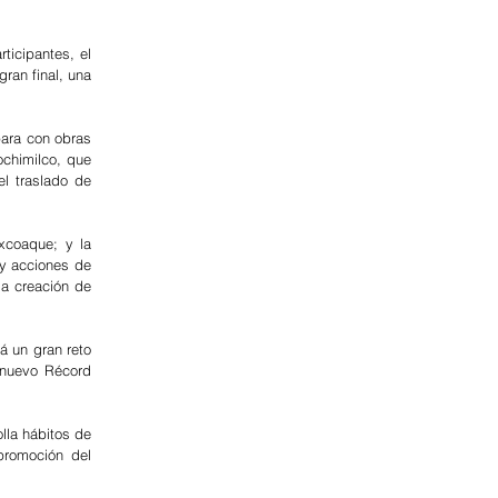
ticipantes, el 
ran final, una 
ara con obras 
chimilco, que 
l traslado de 
xcoaque; y la 
y acciones de 
a creación de 
á un gran reto 
nuevo Récord 
la hábitos de 
romoción del 