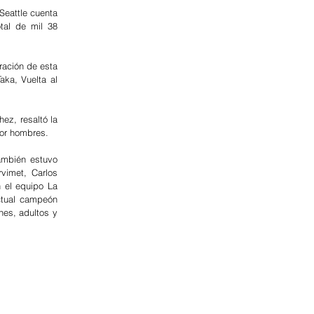
Seattle cuenta 
al de mil 38 
ación de esta 
ka, Vuelta al 
z, resaltó la 
por hombres.
mbién estuvo 
vimet, Carlos 
 el equipo La 
ctual campeón 
es, adultos y 