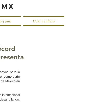
oMX
ca y más
Ocio y cultura
écord
presenta
sayos para la 
o, como parte 
 de México en 
internacional 
sarrollando, 