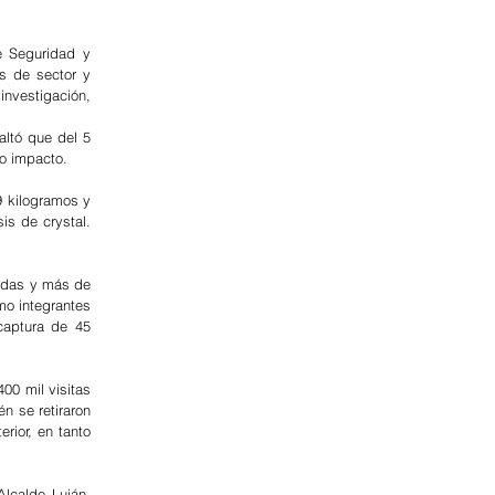
 Seguridad y 
s de sector y 
investigación, 
ltó que del 5 
to impacto.
 kilogramos y 
s de crystal. 
adas y más de 
o integrantes 
captura de 45 
0 mil visitas 
 se retiraron 
ior, en tanto 
lcalde Luján, 