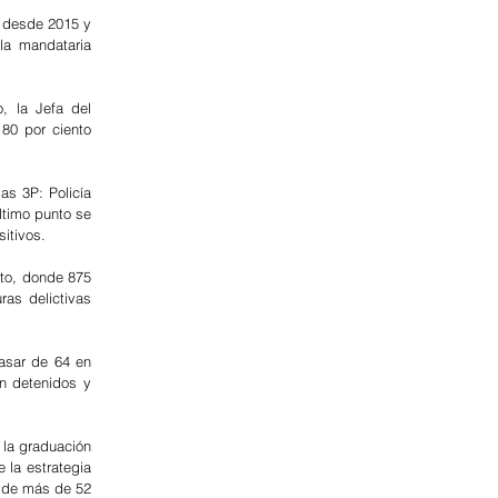
 desde 2015 y 
a mandataria 
 la Jefa del 
80 por ciento 
s 3P: Policía 
ltimo punto se 
sitivos.
to, donde 875 
as delictivas 
asar de 64 en 
n detenidos y 
la graduación 
la estrategia 
 de más de 52 