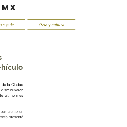
oMX
ca y más
Ocio y cultura
s
ehículo
 de la Ciudad 
 disminuyeron 
te último mes 
por ciento en 
encia presentó 