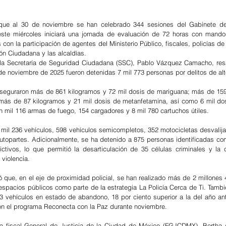
que al 30 de noviembre se han celebrado 344 sesiones del Gabinete de
este miércoles iniciará una jornada de evaluación de 72 horas con mando
s con la participación de agentes del Ministerio Público, fiscales, policías de 
ión Ciudadana y las alcaldías.
de la Secretaría de Seguridad Ciudadana (SSC), Pablo Vázquez Camacho, resa
de noviembre de 2025 fueron detenidas 7 mil 773 personas por delitos de al
aseguraron más de 861 kilogramos y 72 mil dosis de mariguana; más de 159
más de 87 kilogramos y 21 mil dosis de metanfetamina, así como 6 mil dosi
mil 116 armas de fuego, 154 cargadores y 8 mil 780 cartuchos útiles.
mil 236 vehículos, 598 vehículos semicompletos, 352 motocicletas desvalij
utopartes. Adicionalmente, se ha detenido a 875 personas identificadas com
ctivos, lo que permitió la desarticulación de 35 células criminales y la 
violencia.
ue, en el eje de proximidad policial, se han realizado más de 2 millones 40
spacios públicos como parte de la estrategia La Policía Cerca de Ti. También
3 vehículos en estado de abandono, 18 por ciento superior a la del año anter
on el programa Reconecta con la Paz durante noviembre.
 la fiscal General de Justicia de la Ciudad de México (FGJCDMX), Bertha A