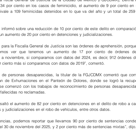
 34 por ciento en los casos de feminicidio, el aumento de 9 por ciento en 
uivale a 109 feminicidas detenidos en lo que va del año y un total de 259 
 informó sobre una reducción de 10 por ciento de este delito en comparació
un aumento de 20 por ciento en detenciones y judicializaciones.
 para la Fiscalía General de Justicia son las órdenes de aprehensión, porque
demos ver que tenemos un aumento de 17 por ciento de órdenes de 
a noviembre, si comparamos con datos del 2024, es decir, 912 órdenes de
r ciento más si comparamos con datos de 2019”, comentó.
 de personas desaparecidas, la titular de la FGJCDMX comentó que como
Plan de Exhumaciones en el Panteón de Dolores, donde se logró la recupe
 se comenzó con los trabajos de reconocimiento de personas desaparecida
 fallecidas no reclamadas.
altó el aumento de 82 por ciento en detenciones en el delito de robo a cas
 y judicializaciones en el robo de vehículos, entre otros datos.
tencias, podemos reportar que llevamos 90 por ciento de sentencias conden
el 30 de noviembre del 2025, y 2 por ciento más de sentencias mixtas”, dijo