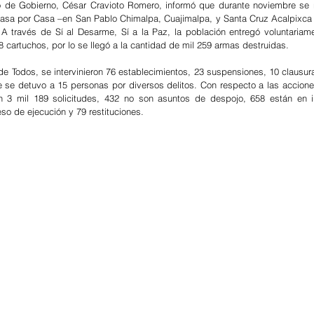
io de Gobierno, César Cravioto Romero, informó que durante noviembre se re
Casa por Casa –en San Pablo Chimalpa, Cuajimalpa, y Santa Cruz Acalpixca 
 A través de Sí al Desarme, Sí a la Paz, la población entregó voluntariam
78 cartuchos, por lo se llegó a la cantidad de mil 259 armas destruidas.
e Todos, se intervinieron 76 establecimientos, 23 suspensiones, 10 clausuras
ue se detuvo a 15 personas por diversos delitos. Con respecto a las accione
 3 mil 189 solicitudes, 432 no son asuntos de despojo, 658 están en in
so de ejecución y 79 restituciones.