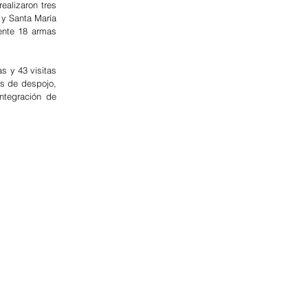
alizaron tres 
y Santa María 
ente 18 armas 
 y 43 visitas 
s de despojo, 
tegración de 