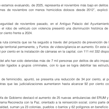
 estamos evaluando, de 2025, representa el noviembre más bajo en delitos
es de noviembre con menos homicidios dolosos desde 2012”, explicó l
seguridad de noviembre pasado, en el Antiguo Palacio del Ayuntamiento,
e el robo de vehículo con violencia presentó una disminución histórica de 
r ciento frente a 2024.
 ruta correcta que se ha seguido a través del proyecto de prevención de la
laje territorial permanente, y Puntos de videovigilancia en aumento. En este ú
 por ciento en la instalación de cámaras en la capital, con 111 mil 332 dispo
el año han sido detenidas más de 7 mil personas por delitos de alto impac
tán ligados a grupos criminales, con lo que se logra debilitar las estructur
 de feminicidio, apuntó, se presenta una reducción de 34 por ciento, al p
tras que las judicializaciones aumentaron hasta alcanzar 92 por ciento co
 Jefa de Gobierno destacó el aumento de 25 nuevas ambulancias del ERUM y 
rama Reconecta con la Paz, orientado a la reinserción social; como parte de 
gualdad, suman ya 23 colonias, pueblos o barrios y 62 polígonos en beneficio