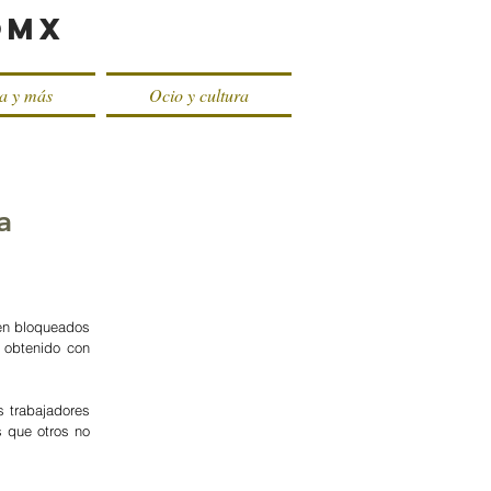
oMX
ca y más
Ocio y cultura
a
n bloqueados 
obtenido con 
 trabajadores 
 que otros no 