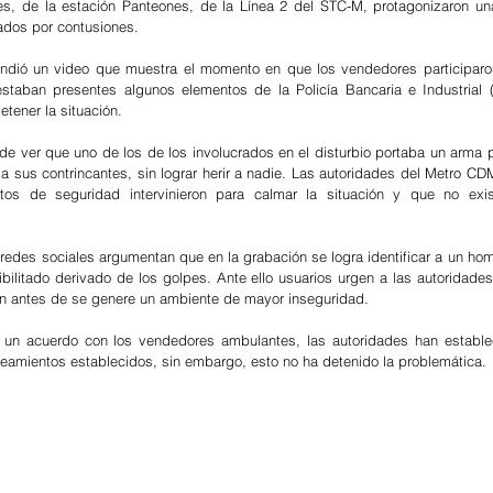
s, de la estación Panteones, de la Línea 2 del STC-M, protagonizaron una
nados por contusiones.
undió un video que muestra el momento en que los vendedores participaron
estaban presentes algunos elementos de la Policía Bancaria e Industrial (
etener la situación.
de ver que uno de los de los involucrados en el disturbio portaba un arma p
a sus contrincantes, sin lograr herir a nadie. Las autoridades del Metro CDM
tos de seguridad intervinieron para calmar la situación y que no exis
redes sociales argumentan que en la grabación se logra identificar a un homb
bilitado derivado de los golpes. Ante ello usuarios urgen a las autoridades 
ión antes de se genere un ambiente de mayor inseguridad.
a un acuerdo con los vendedores ambulantes, las autoridades han establec
eamientos establecidos, sin embargo, esto no ha detenido la problemática.