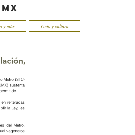
oMX
ca y más
Ocio y cultura
lación,
vo Metro (STC-
MX) sustenta 
permitido.
en reiteradas 
r la Ley, les 
s del Metro, 
ual vagoneros 