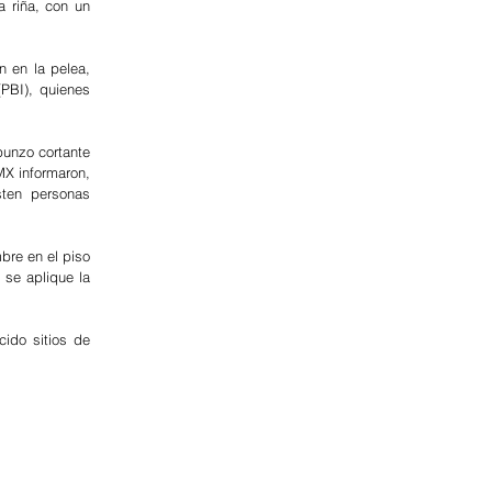
 riña, con un 
 en la pelea, 
PBI), quienes 
unzo cortante 
X informaron, 
ten personas 
re en el piso 
se aplique la 
ido sitios de 