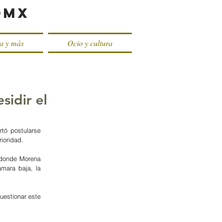
oMX
ca y más
Ocio y cultura
sidir el
tó postularse 
ioridad. 
 donde Morena 
mara baja, la 
uestionar este 