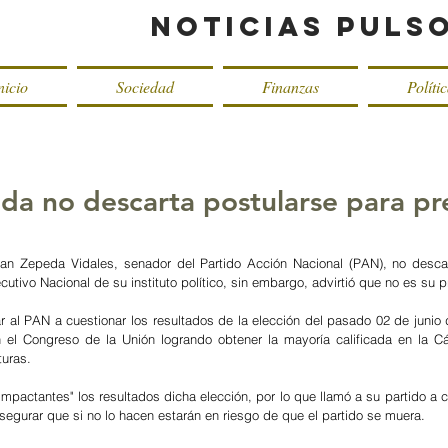
Noticias Puls
nicio
Sociedad
Finanzas
Políti
a no descarta postularse para pre
ian Zepeda Vidales, senador del Partido Acción Nacional (PAN), no descar
cutivo Nacional de su instituto político, sin embargo, advirtió que no es su pr
mar al PAN a cuestionar los resultados de la elección del pasado 02 de junio
n el Congreso de la Unión logrando obtener la mayoría calificada en la Cá
turas.
impactantes" los resultados dicha elección, por lo que llamó a su partido a c
segurar que si no lo hacen estarán en riesgo de que el partido se muera.