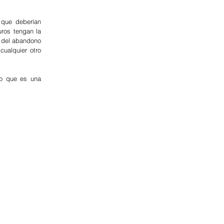
que deberían 
ros tengan la 
 del abandono 
ualquier otro 
lo que es una 