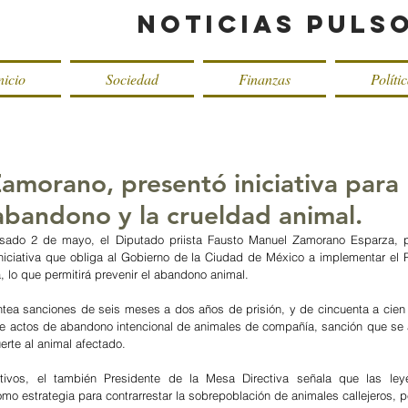
Noticias Puls
nicio
Sociedad
Finanzas
Políti
Zamorano, presentó iniciativa para
 abandono y la crueldad animal.
sado 2 de mayo, el Diputado priista Fausto Manuel Zamorano Esparza, pr
niciativa que obliga al Gobierno de la Ciudad de México a implementar el R
lo que permitirá prevenir el abandono animal.
lantea sanciones de seis meses a dos años de prisión, y de cincuenta a cien 
ce actos de abandono intencional de animales de compañía, sanción que se a
erte al animal afectado.
ivos, el también Presidente de la Mesa Directiva señala que las ley
omo estrategia para contrarrestar la sobrepoblación de animales callejeros, p