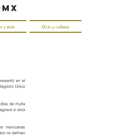
oMX
ca y más
Ocio y cultura
esentó en el 
egistro Único 
días de multa 
grava si esta 
es mexicanas 
ero no definen 