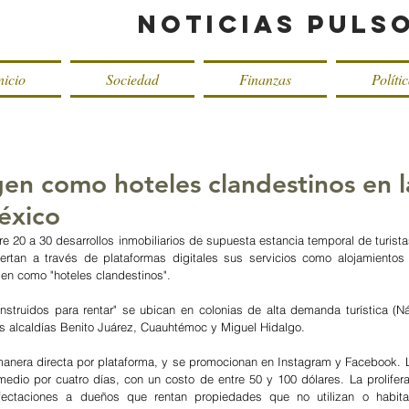
Noticias Puls
nicio
Sociedad
Finanzas
Políti
gen como hoteles clandestinos en l
éxico
re 20 a 30 desarrollos inmobiliarios de supuesta estancia temporal de turista
ertan a través de plataformas digitales sus servicios como alojamientos tu
en como "hoteles clandestinos".
nstruidos para rentar" se ubican en colonias de alta demanda turística (N
s alcaldías Benito Juárez, Cuauhtémoc y Miguel Hidalgo.
anera directa por plataforma, y se promocionan en Instagram y Facebook. L
dio por cuatro días, con un costo de entre 50 y 100 dólares. La prolifera
fectaciones a dueños que rentan propiedades que no utilizan o habita