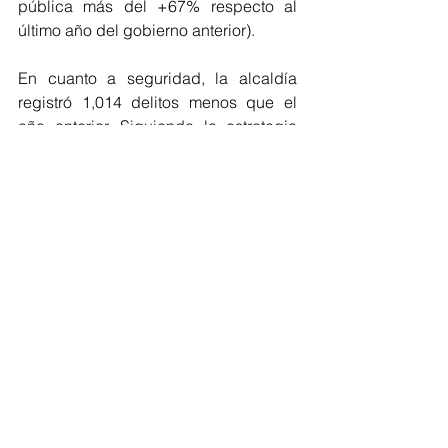
pública más del +67% respecto al 
último año del gobierno anterior).
En cuanto a seguridad, la alcaldía 
registró 1,014 delitos menos que el 
año anterior. Siguiendo la estrategia 
del Gobierno Federal. Se invirtieron 44 
millones de pesos en tecnología e 
inteligencia policial.
Se adquirió equipo propio para 
depender menos de terceros, con una 
inversión de 6.3 millones se 
compraron compactadoras, 
bailarianas y equipo de termofusión 
para bacheo cuatro veces más rápido. 
En vestuario y uniformes de mayor 
seguridad se invirtieron 10 millones, 
ampliando de 20 a 47 conceptos. 