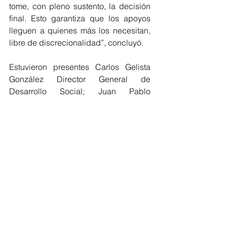
tome, con pleno sustento, la decisión 
final. Esto garantiza que los apoyos 
lleguen a quienes más los necesitan, 
libre de discrecionalidad”, concluyó.
Estuvieron presentes Carlos Gelista 
González Director General de 
Desarrollo Social; Juan Pablo 
Gutiérrez González, Director de 
Desarrollo Humano y Social, ambos 
de la alcaldía Miguel Hidalgo, así 
como Efraín Esteban Reyes Romero, 
Secretario de Planeación y 
Vinculación de la Escuela Nacional de 
Trabajo Social.