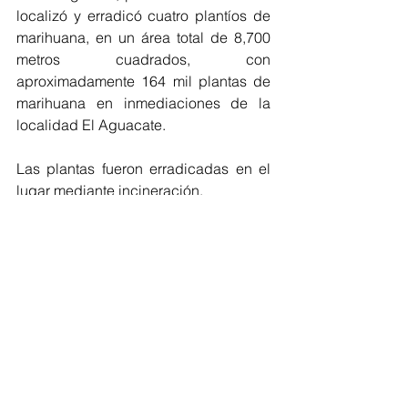
localizó y erradicó cuatro plantíos de 
marihuana, en un área total de 8,700 
metros cuadrados, con 
aproximadamente 164 mil plantas de 
marihuana en inmediaciones de la 
localidad El Aguacate.
Las plantas fueron erradicadas en el 
lugar mediante incineración.
-En el municipio de Culiacán, Sinaloa, 
con trabajos de inteligencia, 
elementos del Ejército Mexicano 
inhabilitaron dos áreas de 
concentración de material diverso 
para la elaboración de metanfetamina, 
aseguraron 1,300 litros de sustancias 
químicas.