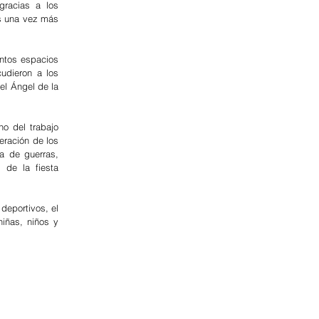
racias a los 
s una vez más 
ntos espacios 
udieron a los 
l Ángel de la 
o del trabajo 
ración de los 
 de guerras, 
de la fiesta 
eportivos, el 
iñas, niños y 