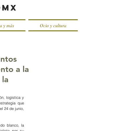
oMX
ca y más
Ocio y cultura
untos
nto a la
 la
, logística y 
trategia que 
l 24 de junio, 
do blanco, la 
lista por su 