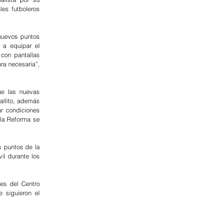
es futboleros 
nuevos puntos 
a equipar el 
on pantallas 
ra necesaria”, 
e las nuevas 
llito, además 
r condiciones 
la Reforma se 
s puntos de la 
l durante los 
es del Centro 
siguieron el 