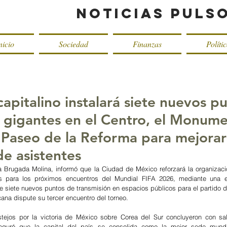
Noticias Puls
nicio
Sociedad
Finanzas
Políti
apitalino instalará siete nuevos p
s gigantes en el Centro, el Monume
 Paseo de la Reforma para mejorar
de asistentes
a Brugada Molina, informó que la Ciudad de México reforzará la organización
es para los próximos encuentros del Mundial FIFA 2026, mediante una es
e siete nuevos puntos de transmisión en espacios públicos para el partido de
ana dispute su tercer encuentro del torneo.
stejos por la victoria de México sobre Corea del Sur concluyeron con sal
seguró que la capital del país se consolida como la mejor sede mundia