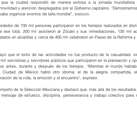
que la ciudad respondió de manera exitosa a la jornada mundialista g
 movilidad y atención desplegados por el Gobierno capitalino. “Demostramo
abe organizar eventos de talla mundial”, sostuvo.
ededor de 730 mil personas participaron en los festejos realizados en disti
e ese total, 200 mil asistieron al Zócalo y sus inmediaciones, 130 mil ac
alados en alcaldías y cerca de 400 mil celebraron en Paseo de la Reforma y e
ayó que el éxito de las actividades no fue producto de la casualidad, sin
il servidoras y servidores públicos que participaron en la planeación y ope
os antes, durante y después de los festejos. “Mientras el mundo hablaba
la Ciudad de México habló otro idioma: el de la alegría compartida, el 
ebración de la vida, la emoción y el encuentro”, expresó.
mpeño de la Selección Mexicana y destacó que, más allá de los resultados d
mensaje de esfuerzo, disciplina, perseverancia y trabajo colectivo para n