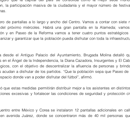
n, la participación masiva de la ciudadanía y el mayor número de festival
nas.
ro de pantallas a lo largo y ancho del Centro. Vamos a contar con siete 
o del próximo miércoles. Habrá una gran pantalla en la Alameda; vamos 
ón y en Paseo de la Reforma vamos a tener cuatro puntos estratégicos c
anizar y garantizar que la población pueda disfrutar con toda la infraestructu
a desde el Antiguo Palacio del Ayuntamiento, Brugada Molina detalló qu
s en el Ángel de la Independencia, la Diana Cazadora, Insurgentes y El Caba
gicos, con el objetivo de descentralizar la afluencia de personas y brinda
 acudan a disfrutar de los partidos. “Que la población sepa que Paseo de 
spacio donde van a poder disfrutar del fútbol”, afirmó.
ó que estas medidas permitirán distribuir mejor a los asistentes en distinto
ciones excesivas y fortalecer las condiciones de seguridad y protección civi
entro entre México y Corea se instalaron 12 pantallas adicionales en call
e en avenida Juárez, donde se concentraron más de 40 mil personas que 