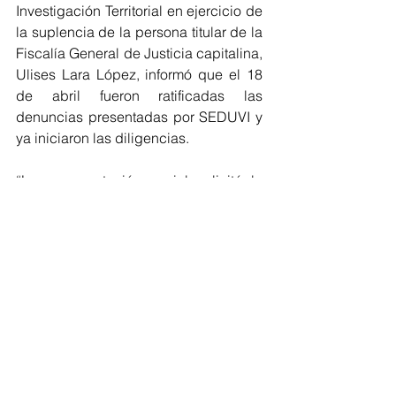
Investigación Territorial en ejercicio de 
la suplencia de la persona titular de la 
Fiscalía General de Justicia capitalina, 
Ulises Lara López, informó que el 18 
de abril fueron ratificadas las 
denuncias presentadas por SEDUVI y 
ya iniciaron las diligencias.
“La representación social solicitó la 
inmediata intervención de personal de 
la Coordinación General de 
Investigación Forense y Servicios 
Periciales, expertos en las materias de 
arquitectura e ingeniería civil, así 
como de fotografía, para la búsqueda 
y levantamiento de indicios, luego de 
que fueron localizados inmuebles que 
exceden el número de niveles 
permitidos por la zonificación 