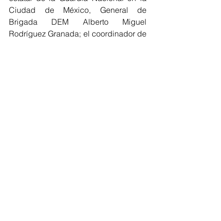
Ciudad de México, General de 
Brigada DEM Alberto Miguel 
Rodríguez Granada; el coordinador de 
Plan Marina en la Ciudad de México,  
Capitán de Navío Cuerpo General 
DEM Miguel Ángel Rosales 
Maldonado; el jefe general de la 
Policía de Investigación de la Fiscalía 
General de Justicia capitalina, 
Francisco Almazán Barocio; y el 
director general de Obras y Desarrollo 
Urbano en la alcaldía Venustiano 
Carranza, Adolfo Hernández García.