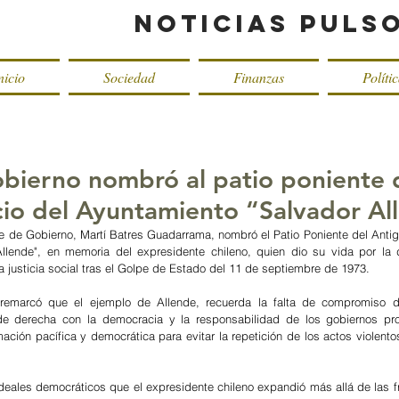
Noticias Puls
nicio
Sociedad
Finanzas
Políti
obierno nombró al patio poniente 
cio del Ayuntamiento “Salvador Al
fe de Gobierno, Martí Batres Guadarrama, nombró el Patio Poniente del Antigu
llende", en memoria del expresidente chileno, quien dio su vida por la 
la justicia social tras el Golpe de Estado del 11 de septiembre de 1973.
 remarcó que el ejemplo de Allende, recuerda la falta de compromiso de
de derecha con la democracia y la responsabilidad de los gobiernos prog
mación pacífica y democrática para evitar la repetición de los actos violento
ideales democráticos que el expresidente chileno expandió más allá de las fr