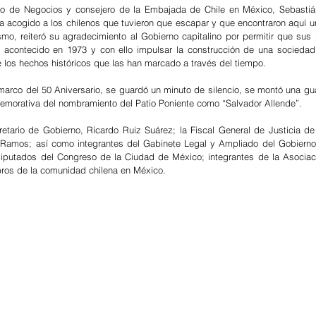
do de Negocios y consejero de la Embajada de Chile en México, Sebastián
a acogido a los chilenos que tuvieron que escapar y que encontraron aquí un
smo, reiteró su agradecimiento al Gobierno capitalino por permitir que sus r
lo acontecido en 1973 y con ello impulsar la construcción de una sociedad
los hechos históricos que las han marcado a través del tiempo.
 marco del 50 Aniversario, se guardó un minuto de silencio, se montó una gua
emorativa del nombramiento del Patio Poniente como “Salvador Allende”.
retario de Gobierno, Ricardo Ruiz Suárez; la Fiscal General de Justicia de
Ramos; así como integrantes del Gabinete Legal y Ampliado del Gobierno 
iputados del Congreso de la Ciudad de México; integrantes de la Asociac
bros de la comunidad chilena en México.