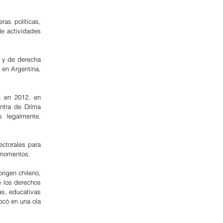
as políticas, 
e actividades 
 y de derecha 
en Argentina, 
 en 2012, en 
tra de Dilma 
 legalmente, 
ctorales para 
s momentos.
igen chileno, 
 los derechos 
s, educativas 
có en una ola 