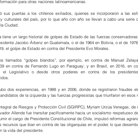
nsformación para otras naciones latinoamericanas.
sus puertas a los chilenos exiliados, quienes se incorporaron a las esfer
 culturales del país, por lo que año con año se llevan a cabo una serie d
 la Ciudad. 
 tiene un largo historial de golpes de Estado de las fuerzas conservadoras
esidente Jacobo Árbenz en Guatemala, o el de 1964 en Bolivia, o el de 1976 
9, el golpe de Estado en contra del Presidente Evo Morales.
os llamados “golpes blandos”, por ejemplo, en contra de Manuel Zelaya
9 en contra de Fernando Lugo en Paraguay; y en Brasil, en 2016, en con
 el Legislativo o desde otros poderes en contra de los presidentes
tidos.
bo dos experiencias, en 1988 y en 2006, donde se registraron fraudes ele
s candidatos de la izquierda y las fuerzas progresistas que triunfaron en eso
Integral de Riesgos y Protección Civil (SGIRPC), Myriam Urzúa Venegas, de or
lvador Allende fue transitar pacíficamente hacia un socialismo respetuoso de
mir el cargo de Presidente Constitucional de Chile, impulsó reformas agraria
s recursos que iban en contra de las oligarquías en el poder, lo que desembo
 la vida del presidente. 