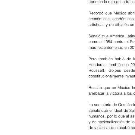
abrieron la ruta de la tra
Recordó que México abrió 
económicas, académicas y
artísticas y de difusión en
Señaló que América Latina
como el 1954 contra el Pr
más recientemente, en 201
Pero también habló de l
Honduras; también en 200
Rousseff. Golpes desde
constitucionalmente inves
Resaltó que en México hu
arrebatar la victoria a lo
La secretaria de Gestión 
señaló que el ideal de Sa
humanos, por lo que al asu
y de nacionalización de lo
de violencia que acabó con