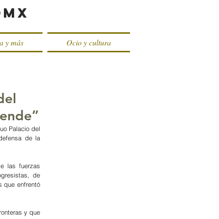
oMX
ca y más
Ocio y cultura
del
lende”
o Palacio del 
defensa de la 
 las fuerzas 
resistas, de 
s que enfrentó 
onteras y que 