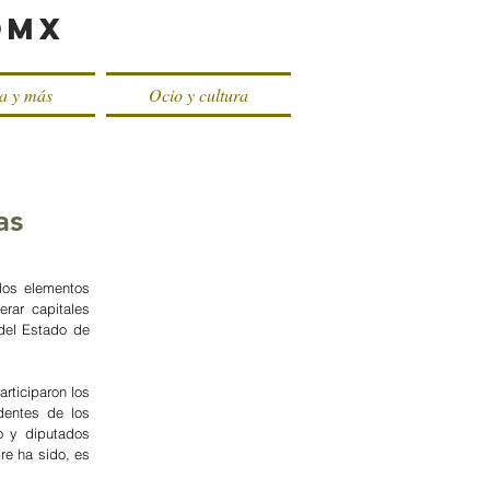
oMX
ca y más
Ocio y cultura
as
los elementos 
ar capitales 
del Estado de 
ticiparon los 
dentes de los 
 y diputados 
re ha sido, es 