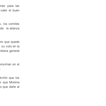
nes para las 
aler el buen 
, los comités 
de  la alianza 
ero que quede 
su voto en la 
taria general 
roximan en el 
.
irtió que los 
es que Morena 
o que dañe al 