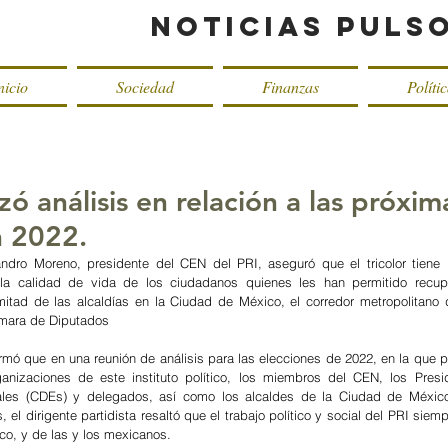
Noticias Puls
nicio
Sociedad
Finanzas
Políti
ó análisis en relación a las próxim
n 2022.
ndro Moreno, presidente del CEN del PRI, aseguró que el tricolor tiene 
la calidad de vida de los ciudadanos quienes les han permitido recuper
mitad de las alcaldías en la Ciudad de México, el corredor metropolitano 
mara de Diputados  
mó que en una reunión de análisis para las elecciones de 2022, en la que par
ganizaciones de este instituto político, los miembros del CEN, los Presi
tales (CDEs) y delegados, así como los alcaldes de la Ciudad de México
, el dirigente partidista resaltó que el trabajo político y social del PRI siemp
co, y de las y los mexicanos.