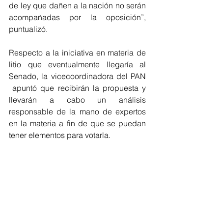
de ley que dañen a la nación no serán 
acompañadas por la oposición”, 
puntualizó.
Respecto a la iniciativa en materia de 
litio que eventualmente llegaría al 
Senado, la vicecoordinadora del PAN 
 apuntó que recibirán la propuesta y 
llevarán a cabo un análisis 
responsable de la mano de expertos 
en la materia a fin de que se puedan 
tener elementos para votarla.
Finalmente, consideró que México 
necesita una administración pública 
que dé resultados y vele por el 
bienestar del país en su conjunto, no 
gobiernos corruptos que violenten los 
derechos de sus ciudadanos.