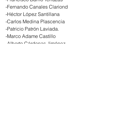
-Fernando Canales Clariond
-Héctor López Santillana
-Carlos Medina Plascencia
-Patricio Patrón Laviada.
-Marco Adame Castillo
-Alberto Cárdenas Jiménez
-Marcelo de los Santos
-Ignacio Loyola Vera
-José Guadalupe Osuna Millán
-Juan Carlos Romero Hicks
-Ernesto Ruffo Appel