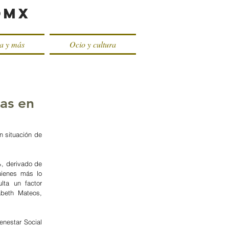
oMX
ca y más
Ocio y cultura
as en
 situación de 
, derivado de 
uienes más lo 
ta un factor 
beth Mateos, 
enestar Social 