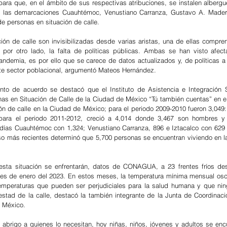
ara que, en el ámbito de sus respectivas atribuciones, se instalen albergu
n las demarcaciones Cuauhtémoc, Venustiano Carranza, Gustavo A. Madero 
e personas en situación de calle.
ión de calle son invisibilizadas desde varias aristas, una de ellas comprend
y, por otro lado, la falta de políticas públicas. Ambas se han visto afec
andemia, es por ello que se carece de datos actualizados y, de políticas a 
te sector poblacional, argumentó Mateos Hernández.
nto de acuerdo se destacó que el Instituto de Asistencia e Integración So
nas en Situación de Calle de la Ciudad de México “Tú también cuentas” en el 
ón de calle en la Ciudad de México; para el periodo 2009-2010 fueron 3,049:
 para el periodo 2011-2012, creció a 4,014 donde 3,467 son hombres y 
ldías Cuauhtémoc con 1,324; Venustiano Carranza, 896 e Iztacalco con 629 
so más recientes determinó que 5,700 personas se encuentran viviendo en las
sta situación se enfrentarán, datos de CONAGUA, a 23 frentes fríos desd
es de enero del 2023. En estos meses, la temperatura mínima mensual oscil
emperaturas que pueden ser perjudiciales para la salud humana y que ning
estad de la calle, destacó la también integrante de la Junta de Coordinación
 México.
brigo a quienes lo necesitan, hoy niñas, niños, jóvenes y adultos se encu