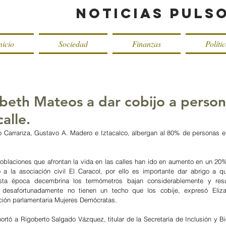
Noticias Puls
nicio
Sociedad
Finanzas
Políti
abeth Mateos a dar cobijo a person
alle.
 Carranza, Gustavo A. Madero e Iztacalco, albergan al 80% de personas en
oblaciones que afrontan la vida en las calles han ido en aumento en un 20%
a la asociación civil El Caracol, por ello es importante dar abrigo a q
ta época decembrina los termómetros bajan considerablemente y resul
 desafortunadamente no tienen un techo que los cobije, expresó Eliza
ción parlamentaria Mujeres Demócratas.
xhortó a Rigoberto Salgado Vázquez, titular de la Secretaría de Inclusión y Bi