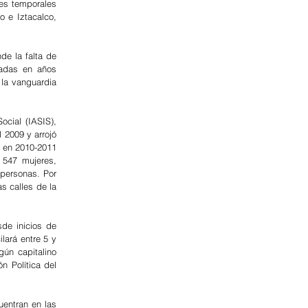
es temporales 
e Iztacalco, 
e la falta de 
tadas en años 
la vanguardia 
cial (IASIS), 
2009 y arrojó 
 en 2010-2011 
547 mujeres, 
personas. Por 
 calles de la 
e inicios de 
ará entre 5 y 
ún capitalino 
 Política del 
entran en las 