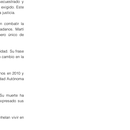
ecuestrado y 
exigido. Este 
 justicia.
 combatir la 
adanos. Martí 
ero único de 
idad. Su frase 
 cambio en la 
nos en 2010 y 
idad Autónoma 
Su muerte ha 
expresado sus 
elan vivir en 