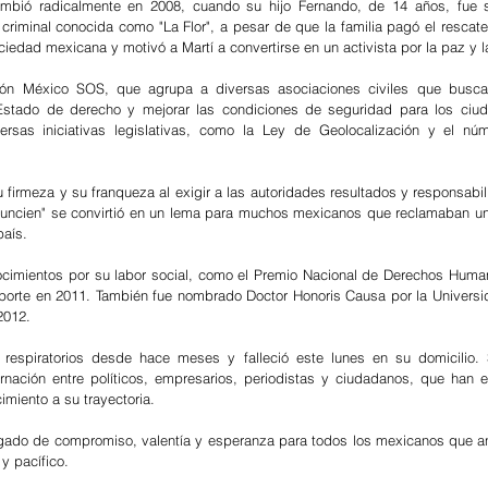
mbió radicalmente en 2008, cuando su hijo Fernando, de 14 años, fue s
riminal conocida como "La Flor", a pesar de que la familia pagó el rescate 
edad mexicana y motivó a Martí a convertirse en un activista por la paz y la
ción México SOS, que agrupa a diversas asociaciones civiles que buscan
 Estado de derecho y mejorar las condiciones de seguridad para los ciud
ersas iniciativas legislativas, como la Ley de Geolocalización y el núm
u firmeza y su franqueza al exigir a las autoridades resultados y responsabil
enuncien" se convirtió en un lema para muchos mexicanos que reclamaban un
país.
nocimientos por su labor social, como el Premio Nacional de Derechos Huma
eporte en 2011. También fue nombrado Doctor Honoris Causa por la Univers
2012.
respiratorios desde hace meses y falleció este lunes en su domicilio. 
nación entre políticos, empresarios, periodistas y ciudadanos, que han 
miento a su trayectoria.
egado de compromiso, valentía y esperanza para todos los mexicanos que anh
y pacífico.