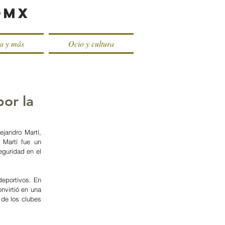
oMX
ca y más
Ocio y cultura
por la
jandro Martí, 
Martí fue un 
guridad en el 
eportivos. En 
virtió en una 
de los clubes 