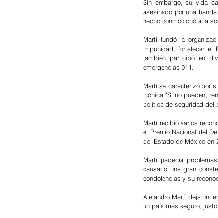
Sin embargo, su vida ca
asesinado por una banda c
hecho conmocionó a la soci
Martí fundó la organiza
impunidad, fortalecer el
también participó en div
emergencias 911.
Martí se caracterizó por s
icónica "Si no pueden, r
política de seguridad del 
Martí recibió varios reco
el Premio Nacional del D
del Estado de México en 
Martí padecía problemas 
causado una gran conster
condolencias y su reconoci
Alejandro Martí deja un l
un país más seguro, justo 