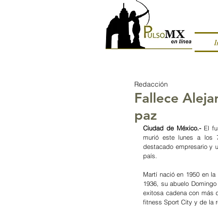
I
Redacción
Fallece Aleja
paz
Ciudad de México.- 
El f
murió este lunes a los 
destacado empresario y un
país.
Martí nació en 1950 en la
1936, su abuelo Domingo M
exitosa cadena con más de 
fitness Sport City y de la 