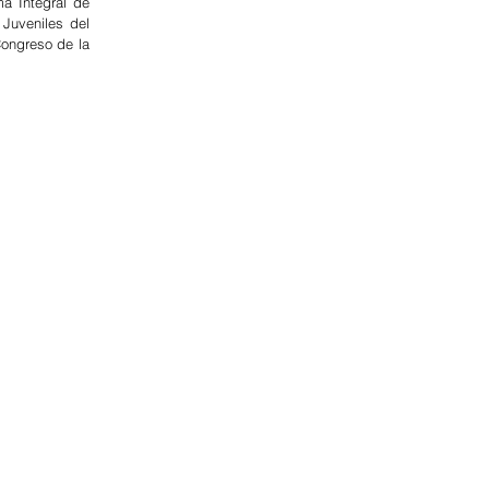
a Integral de 
uveniles del 
ongreso de la 