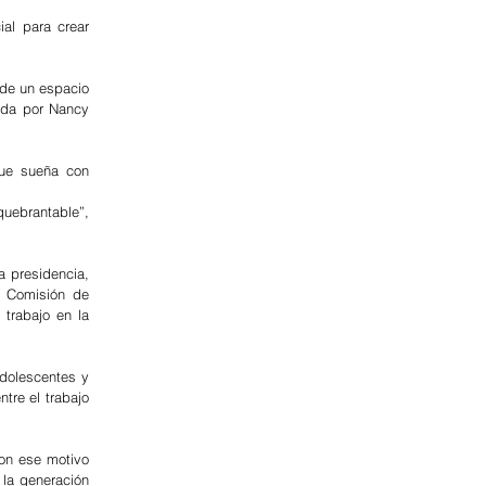
al para crear 
de un espacio 
ada por Nancy 
ue sueña con 
uebrantable”, 
 presidencia, 
 Comisión de 
rabajo en la 
dolescentes y 
re el trabajo 
on ese motivo 
la generación 