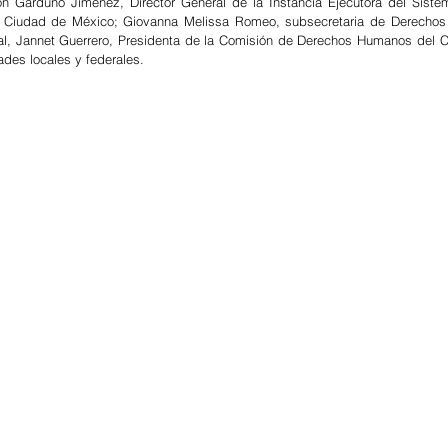
ón Garduño Jiménez, Director General de la Instancia Ejecutora del Sistem
Ciudad de México; Giovanna Melissa Romeo, subsecretaria de Derechos J
al, Jannet Guerrero, Presidenta de la Comisión de Derechos Humanos del C
ades locales y federales.