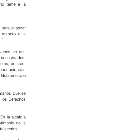
no teme a la 
 para avanzar 
respeto a la 
.”
venes en sus 
 necesidades: 
es, artistas, 
oportunidades 
 Gobierno que 
umanos que se 
 los Derechos 
En la alcaldía 
timonio de la 
talecerlos.