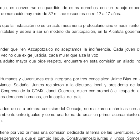
 dijo, es convertirse en guardián de estos derechos con un trabajo especi
 demarcación hay más de 32 mil adolescentes entre 12 a 17 años.
 que la instalación no es un acto meramente protocolario sino el nacimiento 
ntololas y aspira a ser un modelo de participación, en la Alcaldía gobern
ender que “en Azcapotzalco no aceptamos la indiferencia. Cada joven q
 vecino que exige justicia, cada mujer que alza la voz
da adulto mayor que pide respeto, encuentra en esta comisión un aliado inq
Humanos y Juventudes está integrada por tres concejales: Jaime Blas en la
nuel Saldaña. Juntos recibieron a la diputada local y presidenta de la
ongreso de la CDMX, Janet Guerrero, quien comprometió el respaldo al t
los derechos humanos, en la capital del país.
dades de esta primera comisión del Concejo, se realizaron dinámicas con a
ambiente entre iguales y como una forma de crear un primer acercamiento ent
n.
 tiene por vez primera una comisión dedicada al tema de las juventudes. C
 esperemos a que el cambio llegue. Construyámoslo juntas y juntos. Somos 