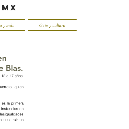
oMX
ca y más
Ocio y cultura
en
e Blas.
e 12 a 17 años
rrero, quien 
es la primera 
instancias de 
desigualdades 
 construir un 