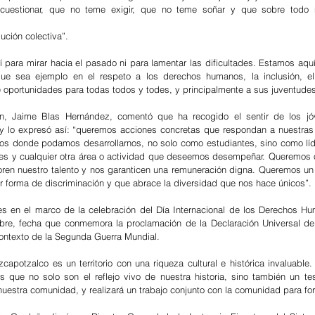
cuestionar, que no teme exigir, que no teme soñar y que sobre todo 
lución colectiva”.
para mirar hacia el pasado ni para lamentar las dificultades. Estamos aquí
ue sea ejemplo en el respeto a los derechos humanos, la inclusión, el 
de oportunidades para todas todos y todes, y principalmente a sus juventudes
n, Jaime Blas Hernández, comentó que ha recogido el sentir de los jó
a y lo expresó así: “queremos acciones concretas que respondan a nuestras
s donde podamos desarrollarnos, no solo como estudiantes, sino como líder
es y cualquier otra área o actividad que deseemos desempeñar. Queremos 
oren nuestro talento y nos garanticen una remuneración digna. Queremos un
er forma de discriminación y que abrace la diversidad que nos hace únicos”.
nes en el marco de la celebración del Día Internacional de los Derechos H
mbre, fecha que conmemora la proclamación de la Declaración Universal de
ontexto de la Segunda Guerra Mundial.
apotzalco es un territorio con una riqueza cultural e histórica invaluable. 
s que no solo son el reflejo vivo de nuestra historia, sino también un tes
nuestra comunidad, y realizará un trabajo conjunto con la comunidad para for