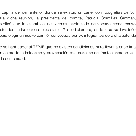
a capilla del cementerio, donde se exhibió un cartel con fotografías de 36
ara dicha reunión, la presidenta del comité, Patricia González Guzmán, 
 explicó que la asamblea del viernes había sido convocada como consec
utoridad jurisdiccional electoral el 7 de diciembre, en la que se invalidó
para elegir un nuevo comité, convocada por ex integrantes de dicha autoridad
se hará saber al TEPJF que no existen condiciones para llevar a cabo la a
an actos de intimidación y provocación que susciten confrontaciones en las
e la comunidad.