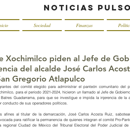
Noticias Puls
nicio
Sociedad
Finanzas
Políti
e Xochimilco piden al Jefe de Gob
encia del alcalde José Carlos Acost
an Gregorio Atlapulco
grantes del comité elegido para administrar el panteón comunitario del 
chimilco, para el periodo 2021-2024, hicieron un llamado al Jefe de Gobierno
Batres Guadarrama, para que se investigue e impida la injerencia de la al
r conducto de sus operadores políticos.
 afines al titular de la demarcación, José Carlos Acosta Ruiz, sabotear
ocada para ratificar la permanencia de quienes integran el comité Pro-Pant
a regional Ciudad de México del Tribunal Electoral del Poder Judicial de 