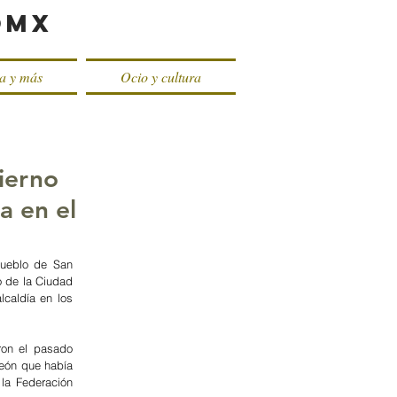
oMX
ca y más
Ocio y cultura
ierno
a en el
pueblo de San 
 de la Ciudad 
caldía en los 
on el pasado 
eón que había 
la Federación 