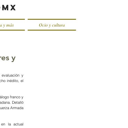
oMX
ca y más
Ocio y cultura
res y
evaluación y 
o inédito, el 
logo franco y 
adana. Detalló 
 Fuerza Armada 
en la actual 