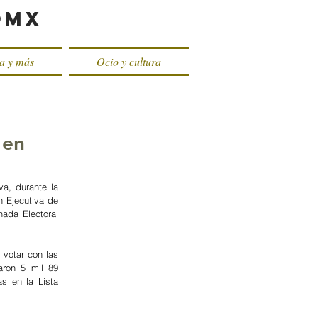
oMX
ca y más
Ocio y cultura
 en
a, durante la 
 Ejecutiva de 
ada Electoral 
votar con las 
ron 5 mil 89 
s en la Lista 