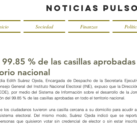
Noticias Puls
nicio
Sociedad
Finanzas
Políti
l 99.85 % de las casillas aprobadas
torio nacional
udia Edith Suárez Ojeda, Encargada de Despacho de la Secretaría Ejecutiv
sejo General del Instituto Nacional Electoral (INE), expuso que la Dirección
EOE), por medio del Sistema de Información sobre el desarrollo de la Jorn
ión del 99.85 % de las casillas aprobadas en todo el territorio nacional. 
 los ciudadanos tuvieron una casilla cercana a su domicilio para acudir a 
 sistema electoral. Del mismo modo, Suárez Ojeda indicó que se reporta
rsonas que quisieron votar sin credencial de elector o sin estar inscrita