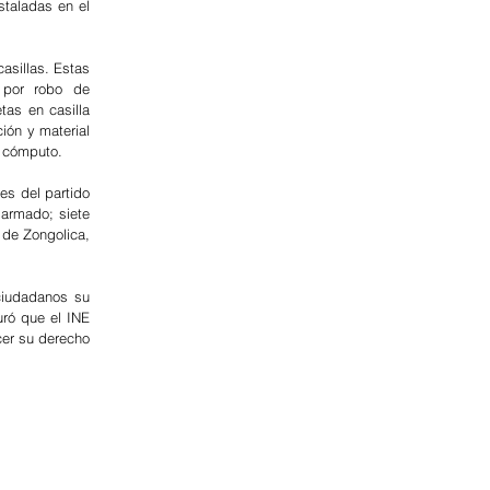
staladas en el 
asillas. Estas 
 por robo de 
as en casilla 
ión y material 
l cómputo. 
s del partido 
armado; siete 
 de Zongolica, 
iudadanos su 
ró que el INE 
er su derecho 