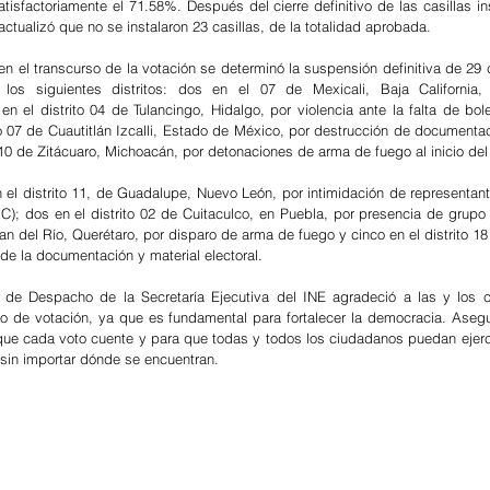
tisfactoriamente el 71.58%. Después del cierre definitivo de las casillas in
E actualizó que no se instalaron 23 casillas, de la totalidad aprobada. 
n el transcurso de la votación se determinó la suspensión definitiva de 29 c
 los siguientes distritos: dos en el 07 de Mexicali, Baja California,
 el distrito 04 de Tulancingo, Hidalgo, por violencia ante la falta de bolet
to 07 de Cuautitlán Izcalli, Estado de México, por destrucción de documentac
to 10 de Zitácuaro, Michoacán, por detonaciones de arma de fuego al inicio de
 el distrito 11, de Guadalupe, Nuevo León, por intimidación de representante
; dos en el distrito 02 de Cuitaculco, en Puebla, por presencia de grupo 
uan del Río, Querétaro, por disparo de arma de fuego y cinco en el distrito 18
de la documentación y material electoral. 
 de Despacho de la Secretaría Ejecutiva del INE agradeció a las y los c
so de votación, ya que es fundamental para fortalecer la democracia. Asegu
que cada voto cuente y para que todas y todos los ciudadanos puedan ejerc
 sin importar dónde se encuentran.