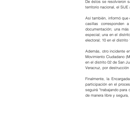
De éstos se resolvieron sa
territorio nacional, el SIJ
Así también, informó que e
casillas corresponden a
documentación; una más en
especial; una en el distri
electoral; 10 en el distri
Además, otro incidente en
Movimiento Ciudadano (MC)
en el distrito 02 de San J
Veracruz, por destrucción 
Finalmente, la Encargada
participación en el proce
seguirá “trabajando para 
de manera libre y segura,