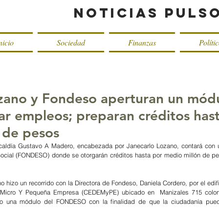
Noticias Puls
nicio
Sociedad
Finanzas
Políti
zano y Fondeso aperturan un mód
r empleos; preparan créditos has
 de pesos
lcaldía Gustavo A Madero, encabezada por Janecarlo Lozano, contará con u
Social (FONDESO) donde se otorgarán créditos hasta por medio millón de pes
o hizo un recorrido con la Directora de Fondeso, Daniela Cordero, por el edifi
a Micro Y Pequeña Empresa (CEDEMyPE) ubicado en  Manizales 715 colonia
do una módulo del FONDESO con la finalidad de que la ciudadanía pueda 