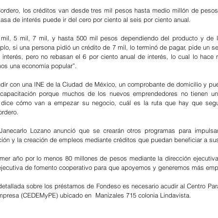
ordero, los créditos van desde tres mil pesos hasta medio millón de peso
tasa de interés puede ir del cero por ciento al seis por ciento anual. 
plo, si una persona pidió un crédito de 7 mil, lo terminó de pagar, pide un s
interés, pero no rebasan el 6 por ciento anual de interés, lo cual lo hace 
mos una economía popular”. 
dir con una INE de la Ciudad de México, un comprobante de domicilio y pue
capacitación porque muchos de los nuevos emprendedores no tienen una
 dice cómo van a empezar su negocio, cuál es la ruta que hay que segui
ordero.
 Janecarlo Lozano anunció que se crearán otros programas para impulsar 
ón y la creación de empleos mediante créditos que puedan beneficiar a sus
rimer año por lo menos 80 millones de pesos mediante la dirección ejecutiva 
 ejecutiva de fomento cooperativo para que apoyemos y generemos más emp
detallada sobre los préstamos de Fondeso es necesario acudir al Centro Para 
presa (CEDEMyPE) ubicado en  Manizales 715 colonia Lindavista.