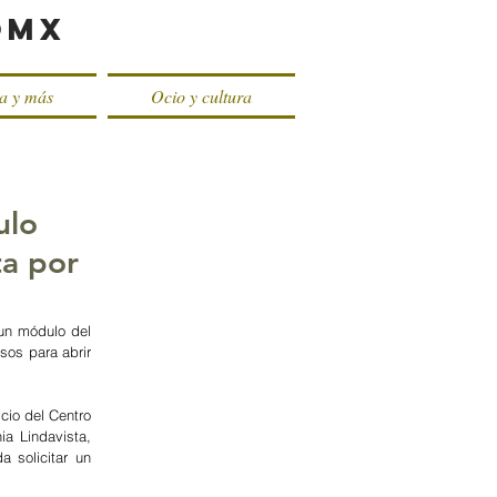
oMX
ca y más
Ocio y cultura
ulo
ta por
n módulo del  
os para abrir 
cio del Centro 
 Lindavista, 
solicitar un 