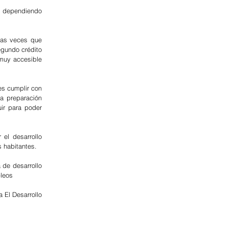
s dependiendo 
egundo crédito 
muy accesible 
s cumplir con 
 preparación 
r para poder 
el desarrollo 
 habitantes. 
de desarrollo 
leos 
El Desarrollo 