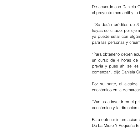
De acuerdo con Daniela C
el proyecto mercantil y la 
 “Se darán créditos de 3 mil, 5 mil, 7 mil, y hasta 500 mil pesos dependiendo del producto y de las veces que 
hayas solicitado, por ejem
ya puede estar con algún 
para las personas y crea
“Para obtenerlo deben acu
un curso de 4 horas de 
previa y pues ahí se les
comenzar”, dijo Daniela C
Por su parte, el alcalde
económico en la demarcaci
“Vamos a invertir en el p
económico y la dirección
Para obtener información 
De La Micro Y Pequeña Em