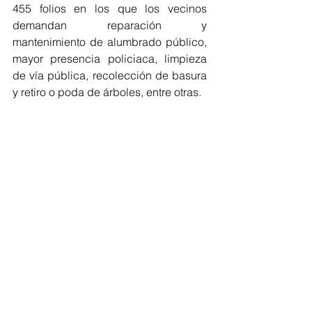
455 folios en los que los vecinos 
demandan reparación y 
mantenimiento de alumbrado público, 
mayor presencia policiaca, limpieza 
de vía pública, recolección de basura 
y retiro o poda de árboles, entre otras. 
La alcaldesa de Cuauhtémoc, 
Alessandra Rojo de la Vega, destacó 
que el programa Gobierno Casa por 
Casa es un compromiso de la Jefa de 
Gobierno con la gente, es una forma 
de gobernar, de demostrar que las 
decisiones se toman en la calle, “que 
los problemas no se resuelven desde 
una oficina, sino tocando puertas, 
escuchando y sobre todo actuando”.