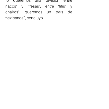
no queremos una división entre 
'nacos' y 'fresas', entre "fifís' y 
'chairos', queremos un país de 
mexicanos”, concluyó.