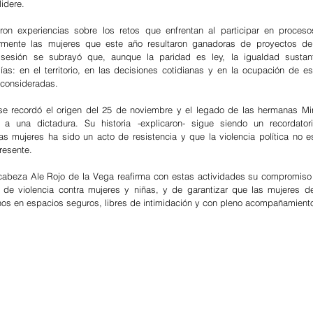
idere.
ron experiencias sobre los retos que enfrentan al participar en proceso
armente las mujeres que este año resultaron ganadoras de proyectos del
a sesión se subrayó que, aunque la paridad es ley, la igualdad sustant
as: en el territorio, en las decisiones cotidianas y en la ocupación de e
 consideradas.
se recordó el origen del 25 de noviembre y el legado de las hermanas Mir
 a una dictadura. Su historia -explicaron- sigue siendo un recordator
 las mujeres ha sido un acto de resistencia y que la violencia política no e
resente.
cabeza Ale Rojo de la Vega reafirma con estas actividades su compromiso 
 de violencia contra mujeres y niñas, y de garantizar que las mujeres d
os en espacios seguros, libres de intimidación y con pleno acompañamiento 