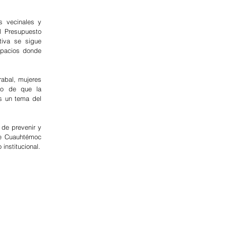
s vecinales y 
 Presupuesto 
iva se sigue 
spacios donde 
abal, mujeres 
io de que la 
s un tema del 
de prevenir y 
e Cuauhtémoc 
institucional.