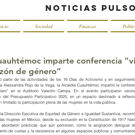
Noticias Puls
nicio
Sociedad
Finanzas
Políti
Cuauhtémoc imparte conferencia “vi
razón de género”
 parte de las actividades de los 16 Días de Activismo y en seguimiento
a Alessandra Rojo de la Vega, la Alcaldía Cuauhtémoc impartió la conferenc
ero” en el Auditorio Valentín Campa. En el evento participaron vecinas
 del Presupuesto Participativo 2025, en un espacio destinado a reflexio
n limitado la participación plena de las mujeres en la vida pública.
 la Dirección Ejecutiva de Equidad de Género e Igualdad Sustantiva, recorrió
 las mujeres en México, desde su exclusión en la Constitución de 1917 hast
 abordaron prácticas que aún persisten, como la asignación desigual de 
ento de cuotas y la resistencia en algunos espacios públicos y comunitarios