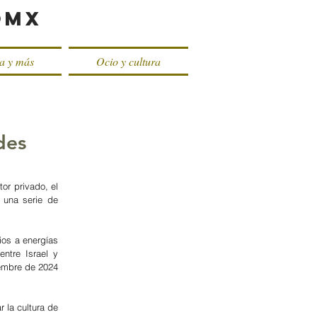
oMX
ca y más
Ocio y cultura
des
or privado, el 
una serie de 
ios a energías 
ntre Israel y 
embre de 2024 
la cultura de 