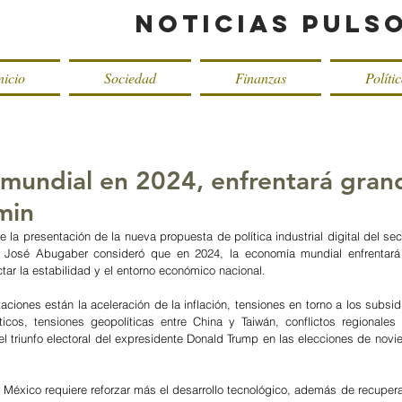
Noticias Puls
nicio
Sociedad
Finanzas
Políti
mundial en 2024, enfrentará gran
min
e la presentación de la nueva propuesta de política industrial digital del sect
 José Abugaber consideró que en 2024, la economía mundial enfrentará 
ar la estabilidad y el entorno económico nacional.
taciones están la aceleración de la inflación, tensiones en torno a los subsid
cos, tensiones geopolíticas entre China y Taiwán, conflictos regionales e
el triunfo electoral del expresidente Donald Trump en las elecciones de novi
México requiere reforzar más el desarrollo tecnológico, además de recuperar 