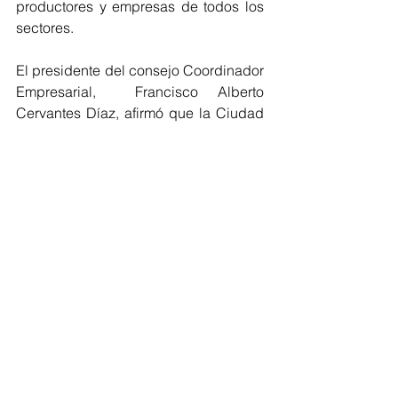
productores y empresas de todos los 
sectores. 
El presidente del consejo Coordinador 
Empresarial,  Francisco Alberto 
Cervantes Díaz, afirmó que la Ciudad 
de México se distingue de otros 
países del mundo por su cultura y 
dinamismo, lo cual ha provocado que 
la economía de la capital crezca un 3 
por ciento anual; además de propiciar 
la apertura de pequeños negocios, 
actualmente, se cuenta con  470 mil 
negocios, los cuales generan 
alrededor de tres millones y medio de 
empleos formales. 
El presidente de la Cámara de 
Comercio de la Ciudad de México, 