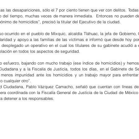
as las desapariciones, sólo el 7 por ciento tienen que ver con delitos. Toda
go del tiempo, muchas veces de manera inmediata.  Entonces no pueden de
ónimo de homicidios”, precisó la titular del Ejecutivo de la ciudad.  
so ocurrido en el pueblo de Mixquic, alcaldía Tláhuac, la jefa de Gobierno, 
daridad y apoyo a las familias de las víctimas e informó que desde hoy por
desplegado un operativo en el cual los titulares de su gabinete acudió a 
oblación en todos los aspectos de seguridad. 
esfuerzo, bajando con mucho trabajo (ese índice de homicidios) y hemos i
iudadana y a la Fiscalía de Justicia, todos los días, en el Gabinete de Se
menos impunidad ante los homicidios y un trabajo mayor para enfrentar 
 cualquier otro”.
ad Ciudadana, Pablo Vázquez Camacho, señaló que cuentan con líneas de i
era coordinada con la Fiscalía General de Justicia de la Ciudad de México 
a detener a los responsables.