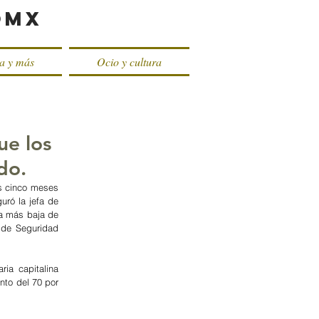
oMX
ca y más
Ocio y cultura
ue los
do.
s cinco meses 
ró la jefa de 
a más baja de 
 de Seguridad 
ia capitalina 
to del 70 por 