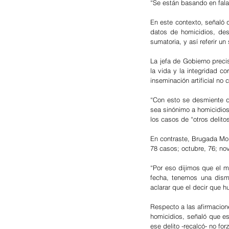
“Se están basando en falac
En este contexto, señaló 
datos de homicidios, desa
sumatoria, y así referir u
La jefa de Gobierno preci
la vida y la integridad co
inseminación artificial no
“Con esto se desmiente qu
sea sinónimo a homicidios
los casos de “otros delito
En contraste, Brugada Mol
78 casos; octubre, 76; no
“Por eso dijimos que el 
fecha, tenemos una dismi
aclarar que el decir que h
Respecto a las afirmacion
homicidios, señaló que es
ese delito -recalcó- no fo