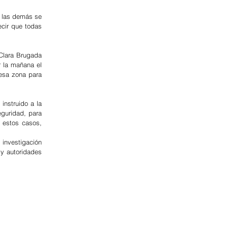
s las demás se 
cir que todas 
Clara Brugada 
 la mañana el 
esa zona para 
nstruido a la 
guridad, para 
estos casos, 
nvestigación 
y autoridades 