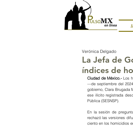
I
Verónica Delgado
La Jefa de G
índices de h
Ciudad de México.- 
Los h
—de septiembre del 2024 
gobierno, Clara Brugada M
ese ilícito registrada de
Pública (SESNSP).
En la sesión de pregunta
rechazó las versiones dif
ciento en los homicidios en