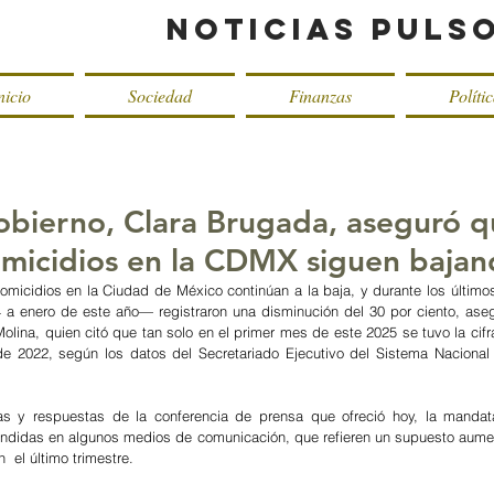
Noticias Puls
nicio
Sociedad
Finanzas
Políti
obierno, Clara Brugada, aseguró q
omicidios en la CDMX siguen bajan
omicidios en la Ciudad de México continúan a la baja, y durante los último
a enero de este año— registraron una disminución del 30 por ciento, asegu
olina, quien citó que tan solo en el primer mes de este 2025 se tuvo la cifr
sde 2022, según los datos del Secretariado Ejecutivo del Sistema Nacional
s y respuestas de la conferencia de prensa que ofreció hoy, la mandatar
undidas en algunos medios de comunicación, que refieren un supuesto aumen
  el último trimestre.