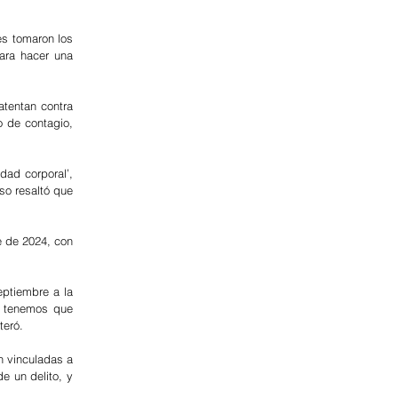
s tomaron los 
ara hacer una 
tentan contra 
o de contagio, 
ad corporal’, 
o resaltó que 
 de 2024, con 
ptiembre a la 
 tenemos que 
teró.
 vinculadas a 
 un delito, y 