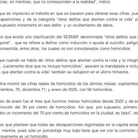
ias, en mentiras, que no corresponden a la realidad”, indicó.
que es impreciso el método en que se basaron para obtener esas cifras, pue
pariciones y de la categoría “otros delitos que atentan contra la vida” p
n supuesto incremento en ese delito  y un ocultamiento de datos.
só que existe una clasificación del SESNSP, denominada “otros delitos que a
rporal”,  que se refiere a delitos como inducción o ayuda al suicidio, peligr
 consentida, entre otros, los cuales no son considerados como homicidios.
e cuando se habla de ‘otros delitos que atentan contra la vida y la integrid
. Justamente dice que no incluye homicidios”, aseveró la mandataria e inclus
s que atentan contra la vida” también se redujeron en el último trimestre.
ina mostró las cifras reales de homicidios de los últimos meses: septiembre
viembre, 75; diciembre 71, y enero de 2025, con 56 homicidios.
mes de enero fue el mes que tuvimos menos homicidios desde 2022 y de se
nución del 30 por ciento de homicidios. Así que, por supuesto, primero
ubo un incremento del 70 por ciento de homicidios en la ciudad, es falso”, rei
es que plantean que todas las desapariciones registradas en la capital están
 mentira, pues sólo un porcentaje muy bajo tiene que ver con la comisión de
rzosamente es un homicidio.