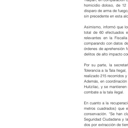
homicidio doloso, de 12 
disparo de arma de fuego,
sin precedente en esta alca
Asimismo, informó que los
total de 60 efectuados e
relevantes en la Fiscalí
comparando con datos de 
órdenes de aprehensión fu
delitos de alto impacto co
Por su parte, la secreta
Tolerancia a la Tala Ilega
realizado 215 recorridos y 
Además, en coordinación c
Huitzilac, y se mantienen
combate a la tala ilegal.
En cuanto a la recuperaci
metros cuadrados) que es
conservación. “Se han cl
Seguridad Ciudadana y la 
dos por extracción de tier