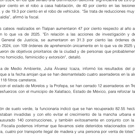
por ciento en el robo a casa habitación, de 40 por ciento en las lesione
 y de 19.3 por ciento en el robo de vehículos. “Se trata de reducciones muy 
ldía”, afirmó la fiscal.
 cateos realizados en Tlalpan aumentaron 47 por ciento respecto al año ant
n lo que va de 2025. "En relación a las acciones de investigación y de
a General de Justicia, se aumentaron en 31.3 por ciento las órdenes de
2024, con 109 órdenes de aprehensión únicamente en lo que va de 2025 y 
eron de objetivos prioritarios de la ciudad y de personas que probablemen
mo homicidio, feminicidio y extorsión", detalló.
ria de Medio Ambiente, Julia Álvarez Icaza, informó los resultados del 
l, que a la fecha arrojan que se han desmantelado cuatro aserraderos en la alc
118 filtros carreteros.
on el estado de Morelos y la Profepa, se han cerrado 12 aserraderos en Tre
 esfuerzos con el municipio de Xalatlaco, Estado de México, para reforzar l
ón de suelo verde, la funcionaria indicó que se han recuperado 82.55 hectá
taban invadidas y con ello evitar el crecimiento de la mancha urbana en
ausurado 140 construcciones, y también exitosamente en conjunto con la 
Fiscalía podemos informar que llevamos siete detenidos relacionados con e
ra, cuatro por transporte ilegal de madera y una persona por venta de lotes”,