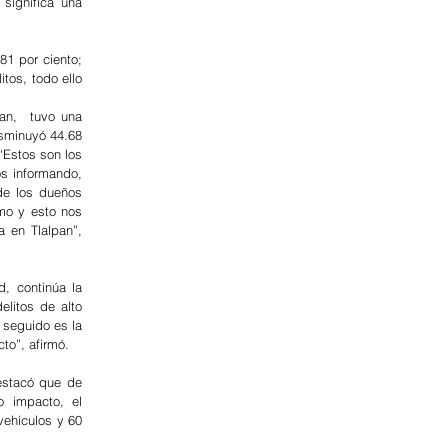
significa una 
1 por ciento; 
os, todo ello 
an,  tuvo una 
sminuyó 44.68 
“Estos son los 
s informando, 
e los dueños 
mo y esto nos 
 en Tlalpan”, 
, continúa la 
litos de alto 
seguido es la 
to”, afirmó.
stacó que de 
 impacto, el 
ehículos y 60 