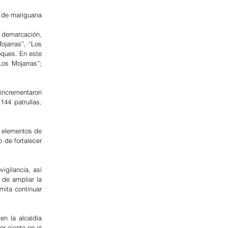
de mariguana 
 demarcación, 
jarras”, “Los 
ques. En este 
os Mojarras”; 
incrementaron 
44 patrullas, 
 elementos de 
 de fortalecer 
gilancia, así 
de ampliar la 
ita continuar 
n la alcaldía 
r ciento en el 