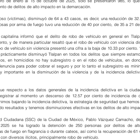
ero de enero al 15 de octubre de 2025, sólo se presentaron 985, lo que 
ento de delitos de alto impacto en la demarcación.
so (víctimas), disminuyó de 64 a 43 casos, es decir, una reducción de 32.8
osas por arma de fuego tuvo una reducción de 40 por ciento, de 35 a 21 delit
capitalina informó que el delito de robo de vehículo en general en Tlalp
nto, y de manera particular resaltó que el robo de vehículo con violencia di
o de vehículo sin violencia presentó una cifra a la baja de 10.33 por ciento. 
prácticamente disminuyó Tlalpan en todos los delitos que siempre estamo
s, en homicidios no hay subregistro o en el robo de vehículos, en dond
enuncia para poder cobrar el seguro y por lo tanto el subregistro es míni
importante en la disminución de la violencia y de la incidencia delictiva
ue respecto a los datos generales de la incidencia delictiva en la ciudad
 registrar al momento un descenso de 12.57 por ciento de incidencia de de
nimos bajando la incidencia delictiva, la estrategia de seguridad que hemos 
do resultados y tenemos disminuciones efectivas en los delitos de alto impac
dad Ciudadana (SSC) de la Ciudad de México, Pablo Vázquez Camacho, de
2025 se ha logrado la detención de 250 personas por delitos de alto
 de fuego en flagrancia o durante cateos, así como la recuperación de 61 v
con diversos ilícitos, principalmente robo de vehículo. 