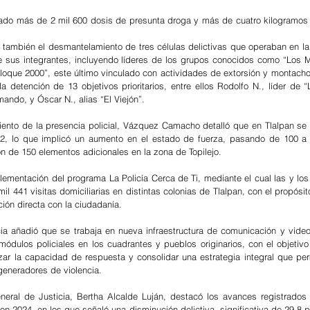
o más de 2 mil 600 dosis de presunta droga y más de cuatro kilogramos 
tó también el desmantelamiento de tres células delictivas que operaban en la
 sus integrantes, incluyendo líderes de los grupos conocidos como “Los Mo
Bloque 2000”, este último vinculado con actividades de extorsión y montacho
 detención de 13 objetivos prioritarios, entre ellos Rodolfo N., líder de “L
ando, y Óscar N., alias “El Viejón”.
iento de la presencia policial, Vázquez Camacho detalló que en Tlalpan se 
2, lo que implicó un aumento en el estado de fuerza, pasando de 100 a 1
n de 150 elementos adicionales en la zona de Topilejo.
ementación del programa La Policía Cerca de Ti, mediante el cual las y los
l 441 visitas domiciliarias en distintas colonias de Tlalpan, con el propósito
ión directa con la ciudadanía.
cia añadió que se trabaja en nueva infraestructura de comunicación y videovi
ódulos policiales en los cuadrantes y pueblos originarios, con el objetivo 
rzar la capacidad de respuesta y consolidar una estrategia integral que perm
generadores de violencia.
eneral de Justicia, Bertha Alcalde Luján, destacó los avances registrados e
n 2024, en los que señaló una disminución delictiva  significativa de 29.8 po