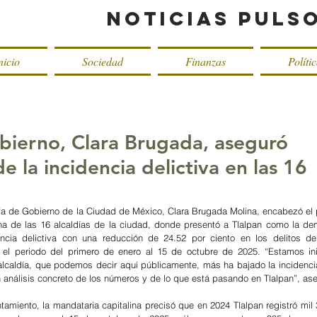
Noticias Puls
nicio
Sociedad
Finanzas
Políti
obierno, Clara Brugada, aseguró
e la incidencia delictiva en las 16
fa de Gobierno de la Ciudad de México, Clara Brugada Molina, encabezó el p
a de las 16 alcaldías de la ciudad, donde presentó a Tlalpan como la de
cia delictiva con una reducción de 24.52 por ciento en los delitos de 
l periodo del primero de enero al 15 de octubre de 2025. “Estamos inic
 alcaldía, que podemos decir aquí públicamente, más ha bajado la incidencia 
 análisis concreto de los números y de lo que está pasando en Tlalpan”, as
amiento, la mandataria capitalina precisó que en 2024 Tlalpan registró mil 3