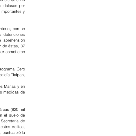
s dolosas por 
importantes y 
erior, con un 
 detenciones 
 aprehensión 
de éstas, 37 
te cometieron 
programa Cero 
aldía Tlalpan, 
s Marías y en 
as medidas de 
reas (820 mil 
 el suelo de 
Secretaría de 
stos delitos, 
 puntualizó la 