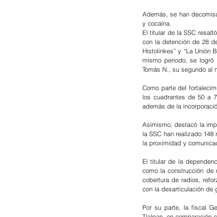
Además, se han decomisad
y cocaína.
El titular de la SSC resal
con la detención de 28 de
Histolinkes” y “La Unión 
mismo periodo, se logró la
Tomás N., su segundo al m
Como parte del fortalecim
los cuadrantes de 50 a 7
además de la incorporació
Asimismo, destacó la impl
la SSC han realizado 148 mi
la proximidad y comunicac
El titular de la dependen
como la construcción de m
cobertura de radios, refo
con la desarticulación de 
Por su parte, la fiscal G
Tlalpan, en comparación co