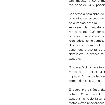
alto impacto, y del prim
reducción de 24.52 por ci
Respecto a homicidio dolo
en delitos de lesiones dol
en el mismo periodo.
Asimismo, la mandataria 
reducción de 19.33 por cie
por ciento, así como el rob
resultados, como vemos, 
delitos que, como sabemo
tienen que presentar su d
demuestra un avance muy 
aseguró.
Brugada Molina resaltó q
reducción de delitos, al
impacto. “En la ciudad ve
estrategia nacional, ha da
El secretario de Seguri
octubre 2024 a octubre 
aseguramiento de 32 armas
motocicletas relacionados 