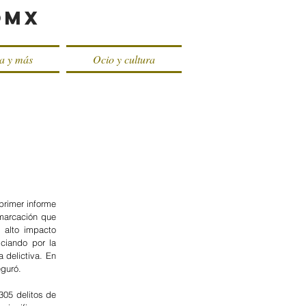
oMX
ca y más
Ocio y cultura
rimer informe 
marcación que 
alto impacto 
iando por la 
delictiva. En 
eguró.
05 delitos de 