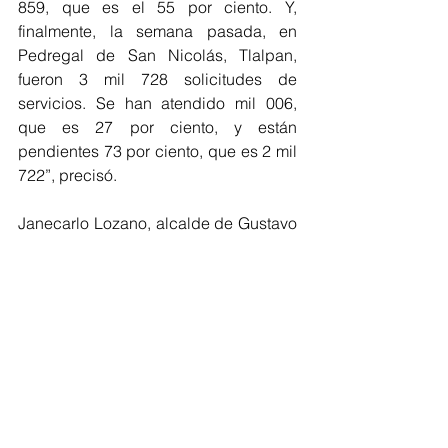
859, que es el 55 por ciento. Y, 
finalmente, la semana pasada, en 
Pedregal de San Nicolás, Tlalpan, 
fueron 3 mil 728 solicitudes de 
servicios. Se han atendido mil 006, 
que es 27 por ciento, y están 
pendientes 73 por ciento, que es 2 mil 
722”, precisó.
Janecarlo Lozano, alcalde de Gustavo 
A. Madero, se congratuló y agradeció 
a la jefa de Gobierno, Clara Brugada, 
que su primera visita a la demarcación 
se realizara en la colonia  Nueva 
Atzacoalco, la segunda más grande 
de la alcaldía, lo que marcará un antes 
y un después en el mejoramiento del 
espacio público.