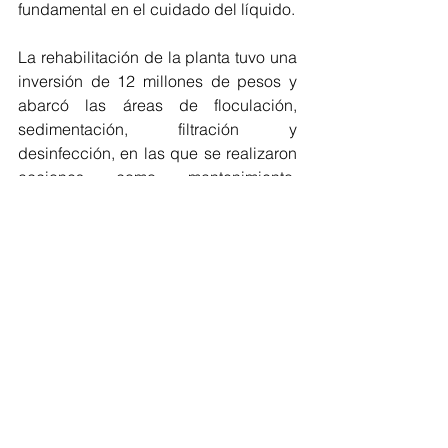
fundamental en el cuidado del líquido.
La rehabilitación de la planta tuvo una 
inversión de 12 millones de pesos y 
abarcó las áreas de floculación, 
sedimentación, filtración y 
desinfección, en las que se realizaron 
acciones como mantenimiento, 
renovación de equipo de bombeo, 
suministro y renovación de materiales 
para filtrado, adquisición de una 
generadora eléctrica, equipos de 
medición de parámetros de calidad y 
caudal, así como rehabilitación de 
sanitarios, entre otras.
En el evento destacó la presencia del 
subsecretario de Infraestructura 
Hídrica, Alberto Munguía Alfaro; el 