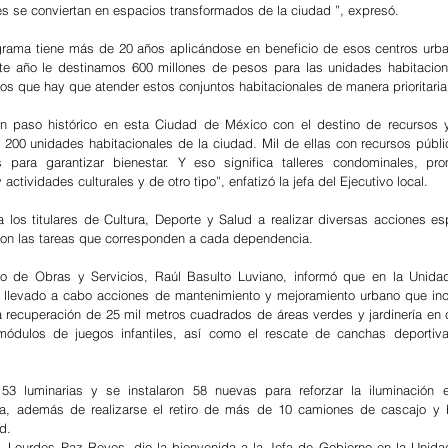
es se conviertan en espacios transformados de la ciudad ”, expresó. 
grama tiene más de 20 años aplicándose en beneficio de esos centros urba
te año le destinamos 600 millones de pesos para las unidades habitacion
s que hay que atender estos conjuntos habitacionales de manera prioritaria
n paso histórico en esta Ciudad de México con el destino de recursos y
200 unidades habitacionales de la ciudad. Mil de ellas con recursos públi
 para garantizar bienestar. Y eso significa talleres condominales, pro
ctividades culturales y de otro tipo”, enfatizó la jefa del Ejecutivo local.
 los titulares de Cultura, Deporte y Salud a realizar diversas acciones esp
con las tareas que corresponden a cada dependencia. 
rio de Obras y Servicios, Raúl Basulto Luviano, informó que en la Unidad
an llevado a cabo acciones de mantenimiento y mejoramiento urbano que inc
 recuperación de 25 mil metros cuadrados de áreas verdes y jardinería en c
 módulos de juegos infantiles, así como el rescate de canchas deportiva
53 luminarias y se instalaron 58 nuevas para reforzar la iluminación 
, además de realizarse el retiro de más de 10 camiones de cascajo y b
d.
, Lourdes Paz Reyes, dio la bienvenida a la Jefa de Gobierno en la Unidad