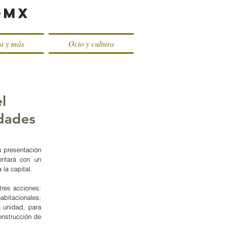
oMX
ca y más
Ocio y cultura
l
idades
 presentación 
ntará con un 
la capital.
res acciones: 
itacionales; 
unidad, para 
onstrucción de 