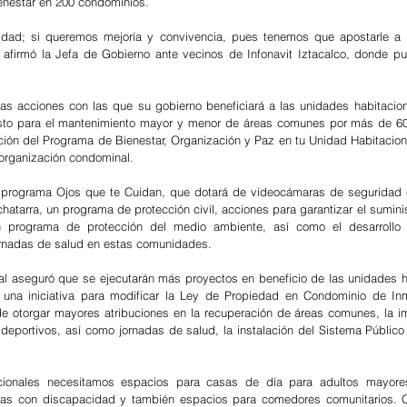
nestar en 200 condominios.
dad; si queremos mejoría y convivencia, pues tenemos que apostarle a in
, afirmó la Jefa de Gobierno ante vecinos de Infonavit Iztacalco, donde p
as acciones con las que su gobierno beneficiará a las unidades habitacion
sto para el mantenimiento mayor y menor de áreas comunes por más de 600
ción del Programa de Bienestar, Organización y Paz en tu Unidad Habitacional
 organización condominal.
l programa Ojos que te Cuidan, que dotará de videocámaras de seguridad 
 chatarra, un programa de protección civil, acciones para garantizar el sumini
 programa de protección del medio ambiente, así como el desarrollo 
jornadas de salud en estas comunidades. 
ocal aseguró que se ejecutarán más proyectos en beneficio de las unidades ha
una iniciativa para modificar la Ley de Propiedad en Condominio de Inm
de otorgar mayores atribuciones en la recuperación de áreas comunes, la i
 deportivos, así como jornadas de salud, la instalación del Sistema Público
cionales necesitamos espacios para casas de día para adultos mayores
onas con discapacidad y también espacios para comedores comunitarios. 