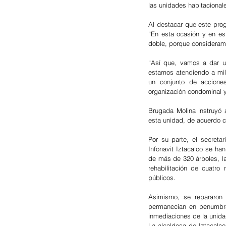
las unidades habitacional
Al destacar que este pro
“En esta ocasión y en es
doble, porque consideramo
“Así que, vamos a dar u
estamos atendiendo a mil 
un conjunto de acciones
organización condominal y a
Brugada Molina instruyó a
esta unidad, de acuerdo 
Por su parte, el secreta
Infonavit Iztacalco se h
de más de 320 árboles, la
rehabilitación de cuatro
públicos. 
Asimismo, se repararon 
permanecían en penumbra
inmediaciones de la unida
La alcaldesa de Iztacalco