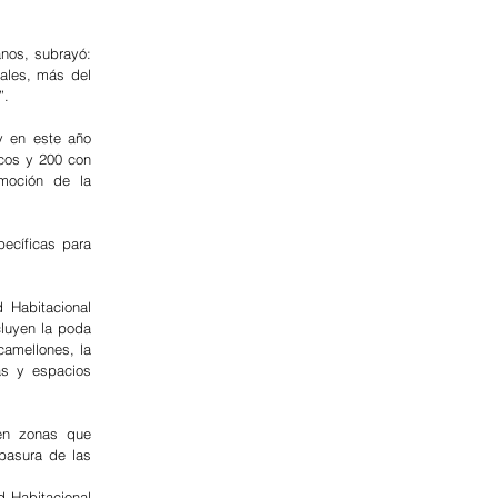
nos, subrayó: 
ales, más del 
”.
 en este año 
cos y 200 con 
moción de la 
ecíficas para 
 Habitacional 
luyen la poda 
amellones, la 
s y espacios 
en zonas que 
asura de las 
 Habitacional 