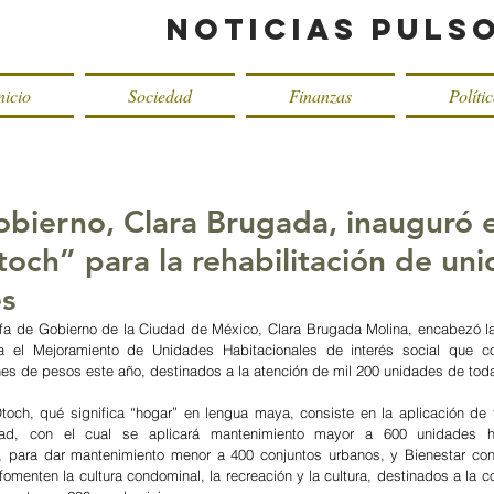
Noticias Puls
nicio
Sociedad
Finanzas
Políti
obierno, Clara Brugada, inauguró e
och” para la rehabilitación de un
es
fa de Gobierno de la Ciudad de México, Clara Brugada Molina, encabezó la
 el Mejoramiento de Unidades Habitacionales de interés social que co
es de pesos este año, destinados a la atención de mil 200 unidades de toda 
och, qué significa “hogar” en lengua maya, consiste en la aplicación de t
dad, con el cual se aplicará mantenimiento mayor a 600 unidades hab
 para dar mantenimiento menor a 400 conjuntos urbanos, y Bienestar con 
omenten la cultura condominal, la recreación y la cultura, destinados a la c