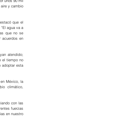
or unos 90 mil 
 aire y cambio 
estacó que el 
 “El agua va a 
as que no se 
r acuerdos en 
an atendido; 
 el tiempo no 
 adoptar esta 
en México, la 
o climático, 
iando con las 
entes fuerzas 
as en nuestro 