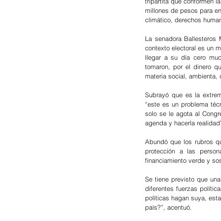
tripartita que conformen la
millones de pesos para enf
climático, derechos human
La senadora Ballesteros 
contexto electoral es un m
llegar a su día cero muc
tomaron, por el dinero q
materia social, ambienta, 
Subrayó que es la extrem
“este es un problema técn
solo se le agota al Congr
agenda y hacerla realidad”
Abundó que los rubros qu
protección a las person
financiamiento verde y sos
Se tiene previsto que un
diferentes fuerzas políti
políticas hagan suya, esta
país?”, acentuó.