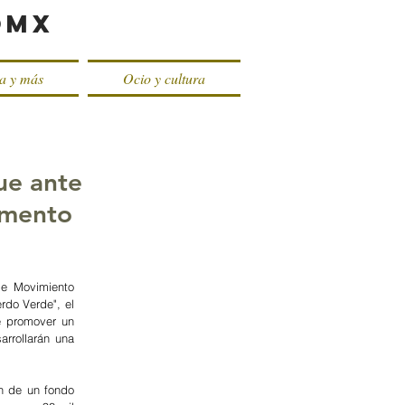
oMX
ca y más
Ocio y cultura
ue ante
amento
e Movimiento 
do Verde", el 
e promover un 
rrollarán una 
n de un fondo 