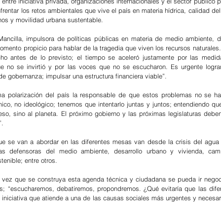
 entre iniciativa privada, organizaciones internacionales y el sector público p
rentar los retos ambientales que vive el país en materia hídrica, calidad del
os y movilidad urbana sustentable. 
Mancilla, impulsora de políticas públicas en materia de medio ambiente, d
omento propicio para hablar de la tragedia que viven los recursos naturales.
ho antes de lo previsto; el tiempo se aceleró justamente por las medid
ue no se invirtió y por las voces que no se escucharon. Es urgente logra
de gobernanza; impulsar una estructura financiera viable”. 
a polarización del país la responsable de que estos problemas no se hay
ico, no ideológico; tenemos que intentarlo juntas y juntos; entendiendo que
eso, sino al planeta. El próximo gobierno y las próximas legislaturas deben
. 
e se van a abordar en las diferentes mesas van desde la crisis del agua 
as defensoras del medio ambiente, desarrollo urbano y vivienda, cambi
tenible; entre otros. 
a vez que se construya esta agenda técnica y ciudadana se pueda ir negoc
cas; “escucharemos, debatiremos, propondremos. ¿Qué evitaría que las difer
 iniciativa que atiende a una de las causas sociales más urgentes y necesari