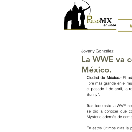
I
Jovany González
La WWE va c
México.
Ciudad de México.- 
El pú
libre más grande en el mu
el pasado 1 de abril, la 
Bunny”. 
Tras todo esto la WWE nos
se dio a conocer qué c
Mysterio además de campe
En estos últimos días la