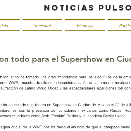
Noticias Puls
nicio
Sociedad
Finanzas
Políti
on todo para el Supershow en Ciu
blico latino ha tomado una gran importancia para los ejecutivos de la emp
ndo, WWE, muestra de ello es la incursión al salón de la fama del mexicano
resurrección de Latino World Order, y las espectaculares apariciones del con
 ha anunciado que tendrá un Supershow en Ciudad de México el 22 de julio,
ontaremos con la presencia de luchadores mexicanos como Raquel Rod
ones mundiales como Seth “Freakin” Rollins y la irlandesa Becky Lynch. 
 página oficial de la WWE nos ha dado el anuncio de qué el campeón mundia