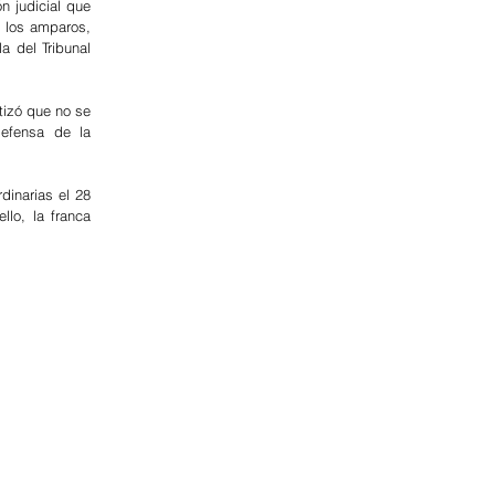
n judicial que 
 los amparos, 
 del Tribunal 
tizó que no se 
efensa de la 
inarias el 28 
lo, la franca 