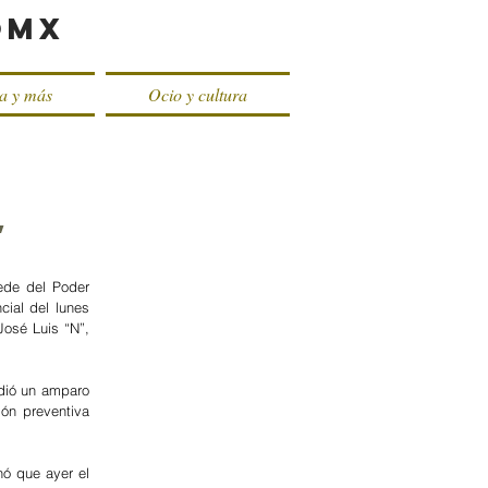
oMX
ca y más
Ocio y cultura
,
ede del Poder 
ial del lunes 
osé Luis “N”, 
dió un amparo 
ión preventiva 
ó que ayer el 