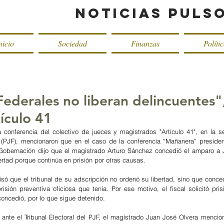
Noticias Puls
nicio
Sociedad
Finanzas
Políti
Federales no liberan delincuentes"
ículo 41
a conferencia del colectivo de jueces y magistrados "Artículo 41", en la s
 (PJF), mencionaron que en el caso de la conferencia “Mañanera” presidenc
 Gobernación dijo que el magistrado Arturo Sánchez concedió el amparo a J
rtad porque continúa en prisión por otras causas. 
isó que el tribunal de su adscripción no ordenó su libertad, sino que conce
isión preventiva oficiosa que tenía. Por ese motivo, el fiscal solicitó pris
 concedió, por lo que sigue detenido. 
 ante el Tribunal Electoral del PJF, el magistrado Juan José Olvera mencion