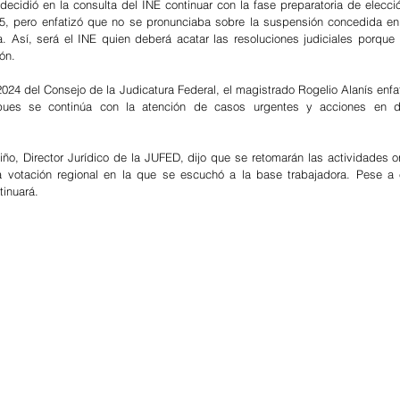
 decidió en la consulta del INE continuar con la fase preparatoria de elecció
025, pero enfatizó que no se pronunciaba sobre la suspensión concedida en
. Así, será el INE quien deberá acatar las resoluciones judiciales porque la
ón. 
2024 del Consejo de la Judicatura Federal, el magistrado Rogelio Alanís enfa
 pues se continúa con la atención de casos urgentes y acciones en d
ño, Director Jurídico de la JUFED, dijo que se retomarán las actividades ord
 votación regional en la que se escuchó a la base trabajadora. Pese a el
tinuará.