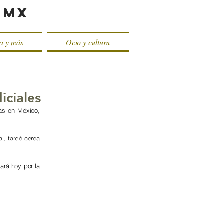
oMX
ca y más
Ocio y cultura
iciales
as en México, 
l, tardó cerca 
rá hoy por la 